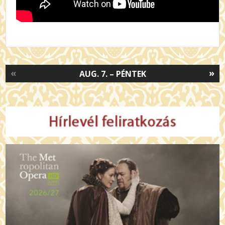
«
»
AUG. 7. – PÉNTEK