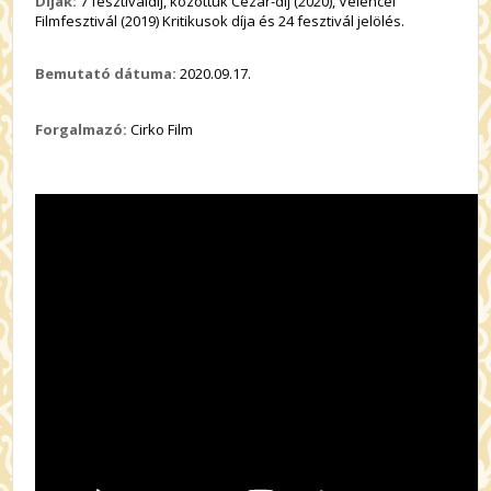
Díjak:
7 fesztiváldíj, közöttük Cézar-díj (2020), Velencei
Filmfesztivál (2019) Kritikusok díja és 24 fesztivál jelölés.
Bemutató dátuma:
2020.09.17.
Forgalmazó:
Cirko Film