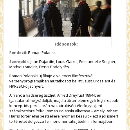
Időpontok:
Rendező:
Roman Polanski
Szereplők
: Jean Dujardin, Louis Garrel, Emmanuelle Seigner,
Mathieu Amalric, Denis Podalydès
Roman Polanski új filmje a velencei filmfesztivál
versenyprogramjában mutatkozott be, itt Ezüst Oroszlánt és
FIPRESCI-díjat nyert.
A francia hadsereg tisztjét, Alfred Dreyfust 1894-ben
igaztalanul megvádolják, majd a történelem egyik leghíresebb
koncepciós pere során hazaárulásért életfogytiglani
száműzetésre ítélik. Roman Polanski alkotása – amely Robert
Harris történelmi bestsellere nyomán készült – ezt a jól ismert
történetet dolgozza fel monumentális játékfilm formájában.