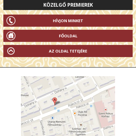
KÖZELGŐ PREMIEREK
HÍVJON MINKET
FŐOLDAL
AZ OLDAL TETEJÉRE