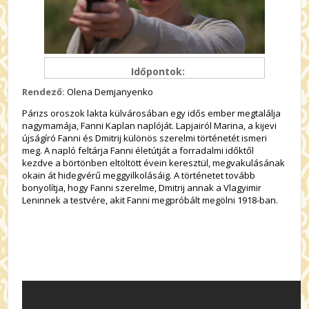
Időpontok:
Rendező:
Olena Demjanyenko
Párizs oroszok lakta külvárosában egy idős ember megtalálja
nagymamája, Fanni Kaplan naplóját. Lapjairól Marina, a kijevi
újságíró Fanni és Dmitrij különös szerelmi történetét ismeri
meg. A napló feltárja Fanni életútját a forradalmi időktől
kezdve a börtönben eltöltött évein keresztül, megvakulásának
okain át hidegvérű meggyilkolásáig. A történetet tovább
bonyolítja, hogy Fanni szerelme, Dmitrij annak a Vlagyimir
Leninnek a testvére, akit Fanni megpróbált megölni 1918-ban.