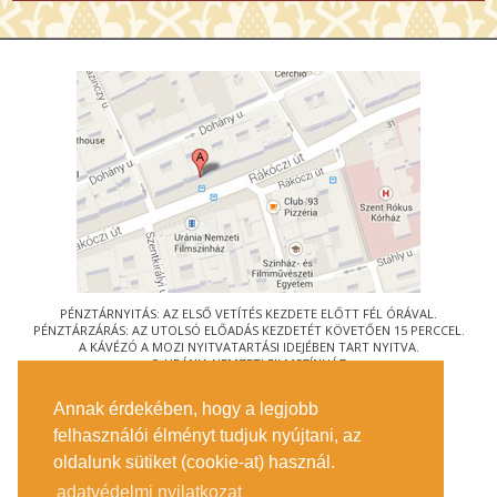
PÉNZTÁRNYITÁS: AZ ELSŐ VETÍTÉS KEZDETE ELŐTT FÉL ÓRÁVAL.
PÉNZTÁRZÁRÁS: AZ UTOLSÓ ELŐADÁS KEZDETÉT KÖVETŐEN 15 PERCCEL.
A KÁVÉZÓ A MOZI NYITVATARTÁSI IDEJÉBEN TART NYITVA.
© URÁNIA NEMZETI FILMSZÍNHÁZ
AZ
ART-MOZI EGYESÜLET
TAGMOZIJA
Annak érdekében, hogy a legjobb
1088 BUDAPEST, RÁKÓCZI ÚT 21.
felhasználói élményt tudjuk nyújtani, az
MEGKÖZELÍTÉS
oldalunk sütiket (cookie-at) használ.
JEGYINFORMÁCIÓ
ÍRJON NEKÜNK!
adatvédelmi nyilatkozat