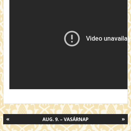
«
»
AUG. 9. – VASÁRNAP