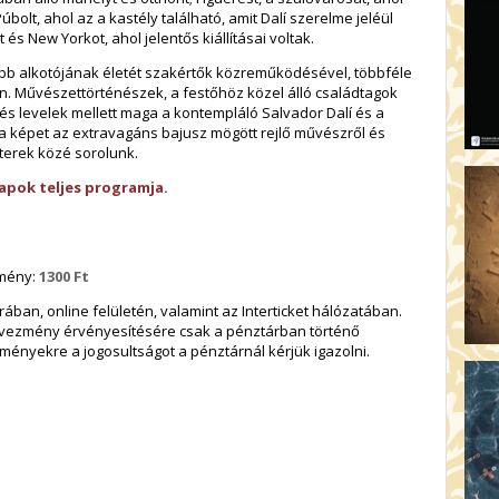
bolt, ahol az a kastély található, amit Dalí szerelme jeléül
és New Yorkot, ahol jelentős kiállításai voltak.
bb alkotójának életét szakértők közreműködésével, többféle
n. Művészettörténészek, a festőhöz közel álló családtagok
k és levelek mellett maga a kontempláló Salvador Dalí és a
 a képet az extravagáns bajusz mögött rejlő művészről és
terek közé sorolunk.
apok teljes programja.
zmény:
1300 Ft
ban, online felületén, valamint az Interticket hálózatában.
dvezmény érvényesítésére csak a pénztárban történő
ményekre a jogosultságot a pénztárnál kérjük igazolni.