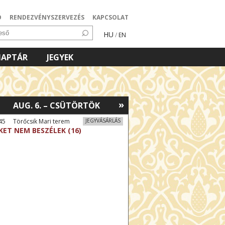
Ó
RENDEZVÉNYSZERVEZÉS
KAPCSOLAT
HU
/
EN
NAPTÁR
JEGYEK
»
AUG. 6. – CSÜTÖRTÖK
45 Törőcsik Mari terem
JEGYVÁSÁRLÁS
KET NEM BESZÉLEK (16)