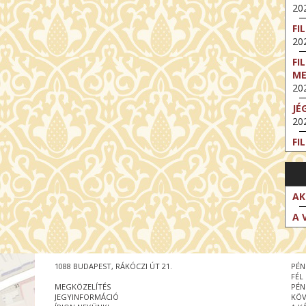
202
FI
202
FI
M
202
JÉ
202
FI
202
FI
202
AK
EX
A 
VA
202
NT
1088 BUDAPEST, RÁKÓCZI ÚT 21.
PÉN
ST
FÉL
202
MEGKÖZELÍTÉS
PÉN
JEGYINFORMÁCIÓ
KÖV
BE