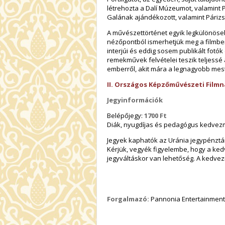
létrehozta a Dalí Múzeumot, valamint Pú
Galának ajándékozott, valamint Párizst 
A művészettörténet egyik legkülönöse
nézőpontból ismerhetjük meg a filmbe
interjúi és eddig sosem publikált fotó
remekművek felvételei teszik teljessé
emberről, akit mára a legnagyobb mes
II. Országos Képzőművészeti Filmn
Jegyinformációk
Belépőjegy:
1700 Ft
Diák, nyugdíjas és pedagógus kedve
Jegyek kaphatók az Uránia jegypénztárá
Kérjük, vegyék figyelembe, hogy a ke
jegyváltáskor van lehetőség. A kedvez
Forgalmazó:
Pannonia Entertainment