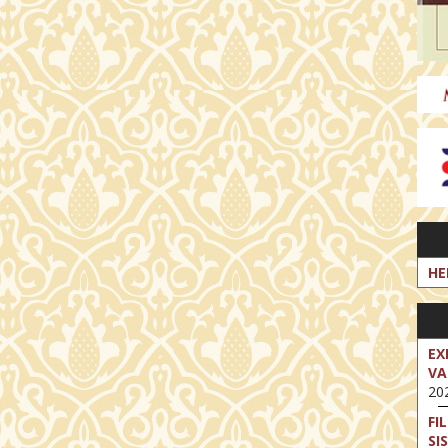
HE
EX
VA
202
FI
SI