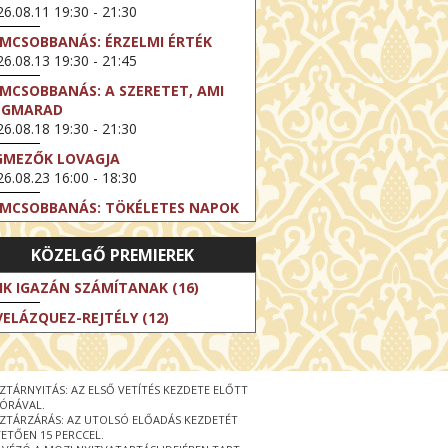
6.08.11 19:30 - 21:30
LMCSOBBANÁS: ÉRZELMI ÉRTÉK
6.08.13 19:30 - 21:45
LMCSOBBANÁS: A SZERETET, AMI
EGMARAD
6.08.18 19:30 - 21:30
GMEZŐK LOVAGJA
6.08.23 16:00 - 18:30
LMCSOBBANÁS: TÖKÉLETES NAPOK
6.08.25 19:30 - 21:45
KÖZELGŐ PREMIEREK
LMCSOBBANÁS: IFJÚSÁG
6.08.27 19:30 - 21:30
IK IGAZÁN SZÁMÍTANAK (16)
HIBITION ON SCREEN: VINCENT
VELÁZQUEZ-REJTÉLY (12)
N GOGH - ÚJ LÁTÁSMÓD
6.08.30 11:00 - 12:30
 LIVE / DAVID IRELAND: THE FIFTH
ZTÁRNYITÁS: AZ ELSŐ VETÍTÉS KEZDETE ELŐTT
EP
 ÓRÁVAL.
6.09.01 19:00 - 21:00
ZTÁRZÁRÁS: AZ UTOLSÓ ELŐADÁS KEZDETÉT
ETŐEN 15 PERCCEL.
RLIN ELESTE