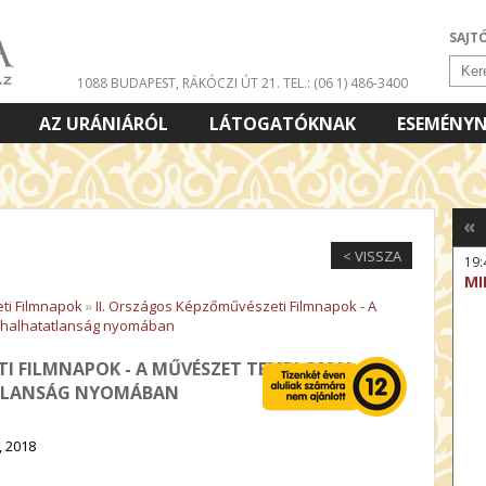
SAJT
1088 BUDAPEST, RÁKÓCZI ÚT 21.
TEL.: (06 1) 486-3400
AZ URÁNIÁRÓL
LÁTOGATÓKNAK
ESEMÉNY
«
< VISSZA
19:
MI
ti Filmnapok
»
II. Országos Képzőművészeti Filmnapok - A
A halhatatlanság nyomában
TI FILMNAPOK - A MŰVÉSZET TEMPLOMAI -
ATLANSÁG NYOMÁBAN
, 2018