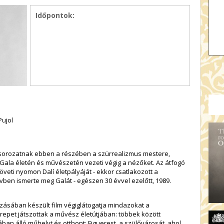
Időpontok:
Pujol
 sorozatnak ebben a részében a szürrealizmus mestere,
 Gala életén és művészetén vezeti végig a nézőket. Az átfogó
öveti nyomon Dalí életpályáját - ekkor csatlakozott a
ben ismerte meg Galát - egészen 30 évvel ezelőtt, 1989.
zásában készült film végiglátogatja mindazokat a
epet játszottak a művész életútjában: többek között
nában álló műhelyt és otthont; Figuerest, a szülővárosát, ahol