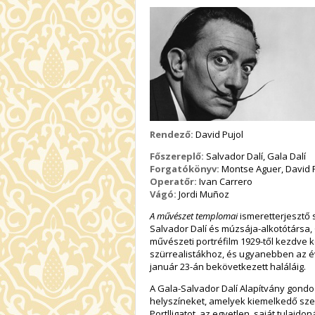
Rendező:
David Pujol
Főszereplő:
Salvador Dalí, Gala Dalí
Forgatókönyv:
Montse Aguer, David 
Operatőr:
Ivan Carrero
Vágó:
Jordi Muñoz
A művészet templomai
ismeretterjesztő
Salvador Dalí és múzsája-alkotótársa,
művészeti portréfilm 1929-től kezdve k
szürrealistákhoz, és ugyanebben az év
január 23-án bekövetkezett haláláig.
A Gala-Salvador Dalí Alapítvány gondo
helyszíneket, amelyek kiemelkedő szer
Portlligatot, az egyetlen, saját tulajdo