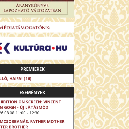
PREMIEREK
LLÓ, HAIFA! (16)
ESEMÉNYEK
HIBITION ON SCREEN: VINCENT
N GOGH - ÚJ LÁTÁSMÓD
6.08.08 11:00 - 12:30
LMCSOBBANÁS: FATHER MOTHER
STER BROTHER