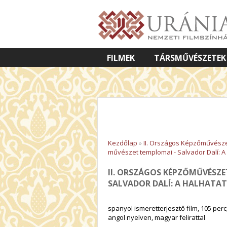
FILMEK
TÁRSMŰVÉSZETEK
VETÍTETT KÉPES ELŐADÁSOK
Kezdőlap
»
II. Országos Képzőművésze
művészet templomai - Salvador Dalí: 
II. ORSZÁGOS KÉPZŐMŰVÉSZE
SALVADOR DALÍ: A HALHAT
spanyol ismeretterjesztő film, 105 perc
angol nyelven, magyar felirattal