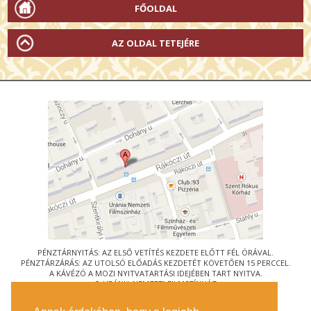
FŐOLDAL
AZ OLDAL TETEJÉRE
PÉNZTÁRNYITÁS: AZ ELSŐ VETÍTÉS KEZDETE ELŐTT FÉL ÓRÁVAL.
PÉNZTÁRZÁRÁS: AZ UTOLSÓ ELŐADÁS KEZDETÉT KÖVETŐEN 15 PERCCEL.
A KÁVÉZÓ A MOZI NYITVATARTÁSI IDEJÉBEN TART NYITVA.
© URÁNIA NEMZETI FILMSZÍNHÁZ
AZ
ART-MOZI EGYESÜLET
TAGMOZIJA