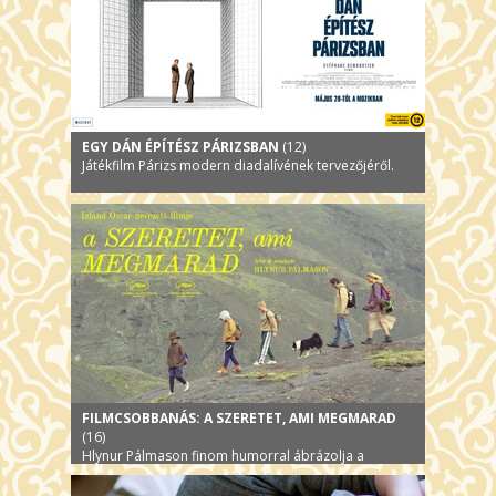
EGY DÁN ÉPÍTÉSZ PÁRIZSBAN
(12)
Játékfilm Párizs modern diadalívének tervezőjéről.
FILMCSOBBANÁS: A SZERETET, AMI MEGMARAD
(16)
Hlynur Pálmason finom humorral ábrázolja a
természetet és az emberi kapcsolatokat