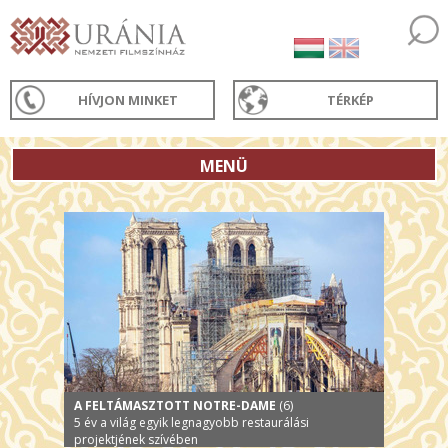
HÍVJON MINKET
TÉRKÉP
MENÜ
A FELTÁMASZTOTT NOTRE-DAME
(6)
5 év a világ egyik legnagyobb restaurálási
projektjének szívében