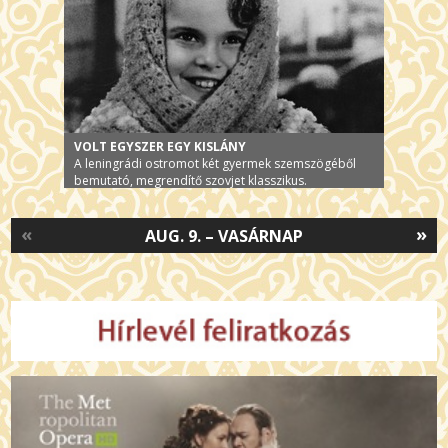
VOLT EGYSZER EGY KISLÁNY
A leningrádi ostromot két gyermek szemszögéből
bemutató, megrendítő szovjet klasszikus.
«
»
AUG. 9. – VASÁRNAP