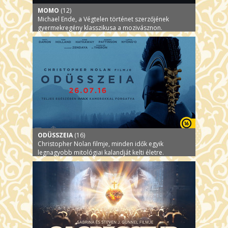
MOMO
(12)
Michael Ende, a Végtelen történet szerzőjének
gyermekregény klasszikusa a mozivásznon.
ODÜSSZEIA
(16)
Christopher Nolan filmje, minden idők egyik
legnagyobb mitológiai kalandját kelti életre.