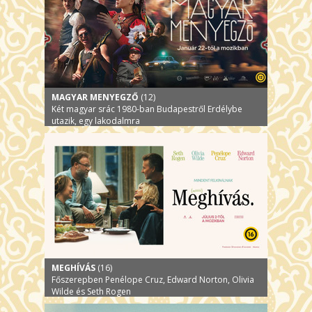
MAGYAR MENYEGZŐ
(12)
Két magyar srác 1980-ban Budapestről Erdélybe
utazik, egy lakodalmra
MEGHÍVÁS
(16)
Főszerepben Penélope Cruz, Edward Norton, Olivia
Wilde és Seth Rogen