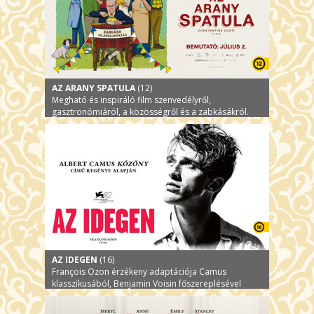
AZ ARANY SPATULA
(12)
Megható és inspiráló film szenvedélyről,
gasztronómiáról, a közösségről és a zabkásákról.
AZ IDEGEN
(16)
François Ozon érzékeny adaptációja Camus
klasszikusából, Benjamin Voisin főszereplésével