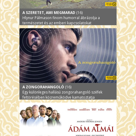
A SZERETET, AMI MEGMARAD
(16)
Hlynur Pálmason finom humorral ábrázolja a
természetet és az emberi kapcsolatokat
A ZONGORAHANGOLÓ
(16)
Egy különleges hallású zongorahangoló széfek
feltörésében közreműködve kamatoztatja
tehetségét