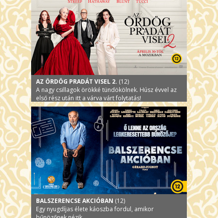
AZ ÖRDÖG PRADÁT VISEL 2.
(12)
A nagy csillagok örökké tündökölnek. Húsz évvel az
első rész után itt a várva várt folytatás!
BALSZERENCSE AKCIÓBAN
(12)
Egy nyugdíjas élete káoszba fordul, amikor
bűnözőnek nézik.