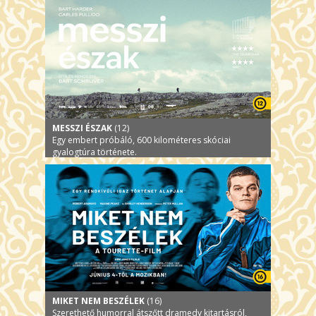
MESSZI ÉSZAK
(12)
Egy embert próbáló, 600 kilométeres skóciai
gyalogtúra története.
MIKET NEM BESZÉLEK
(16)
Szerethető humorral átszőtt dramedy kitartásról,