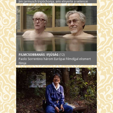
Jim Jarmusch triptichonja, ami elnyerte a velencei
filmfesztivál fődíját, az Arany Oroszlánt!
FILMCSOBBANÁS: IFJÚSÁG
(12)
Paolo Sorrentino három Európai Filmdíjjal elismert
filmje