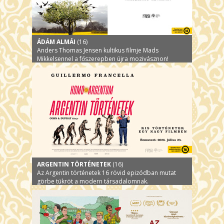
ÁDÁM ALMÁI
(16)
Anders Thomas Jensen kultikus filmje Mads
Mikkelsennel a főszerepben újra mozivásznon!
ARGENTIN TÖRTÉNETEK
(16)
Az Argentin történetek 16 rövid epizódban mutat
görbe tükröt a modern társadalomnak.