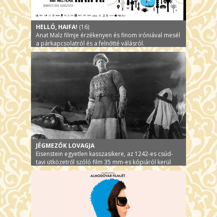
HELLÓ, HAIFA!
(16)
Anat Malz filmje érzékenyen és finom iróniával mesél
a párkapcsolatról és a felnőtté válásról.
JÉGMEZŐK LOVAGJA
Eisenstein egyetlen kasszasikere, az 1242-es csúd-
tavi ütközetről szóló film 35 mm-es kópiáról kerül
vetítésre.