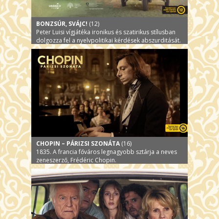
BONZSÚR, SVÁJC!
(12)
Peter Luisi vígjátéka ironikus és szatirikus stílusban
dolgozza fel a nyelvpolitikai kérdések abszurditását.
CHOPIN – PÁRIZSI SZONÁTA
(16)
1835. A francia főváros legnagyobb sztárja a neves
zeneszerző, Frédéric Chopin.