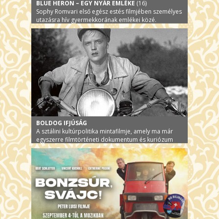
BLUE HERON – EGY NYÁR EMLÉKE
(16)
Sophy Romvari első egész estés filmjében személyes
utazásra hív gyermekkorának emlékei közé.
BOLDOG IFJÚSÁG
A sztálini kultúrpolitika mintafilmje, amely ma már
egyszerre filmtörténeti dokumentum és kuriózum