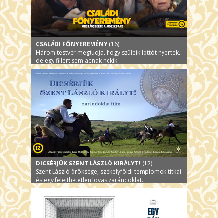
CSALÁDI FŐNYEREMÉNY
(16)
Három testvér megtudja, hogy szüleik lottót nyertek,
de egy fillért sem adnak nekik.
DICSÉRJÜK SZENT LÁSZLÓ KIRÁLYT!
(12)
Szent László öröksége, székelyföldi templomok titkai
és egy felejthetetlen lovas zarándoklat.