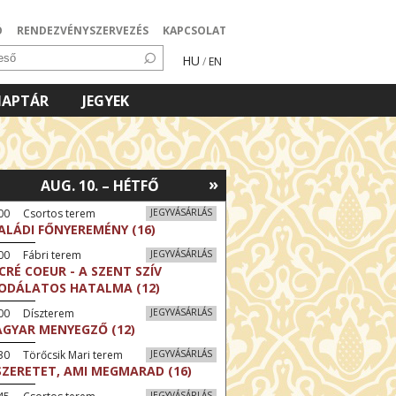
Ó
RENDEZVÉNYSZERVEZÉS
KAPCSOLAT
HU
/
EN
NAPTÁR
JEGYEK
»
AUG. 10. – HÉTFŐ
:00 Csortos terem
JEGYVÁSÁRLÁS
ALÁDI FŐNYEREMÉNY (16)
00 Fábri terem
JEGYVÁSÁRLÁS
CRÉ COEUR - A SZENT SZÍV
ODÁLATOS HATALMA (12)
:00 Díszterem
JEGYVÁSÁRLÁS
GYAR MENYEGZŐ (12)
30 Törőcsik Mari terem
JEGYVÁSÁRLÁS
SZERETET, AMI MEGMARAD (16)
JEGYVÁSÁRLÁS