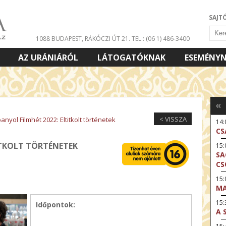
SAJT
1088 BUDAPEST, RÁKÓCZI ÚT 21.
TEL.: (06 1) 486-3400
AZ URÁNIÁRÓL
LÁTOGATÓKNAK
ESEMÉNY
«
< VISSZA
anyol Filmhét 2022: Eltitkolt történetek
14
CS
ITKOLT TÖRTÉNETEK
15:
SA
CS
15
MA
15:
Időpontok:
A 