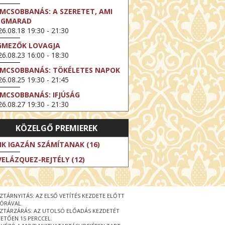
LMCSOBBANÁS: A SZERETET, AMI
EGMARAD
6.08.18 19:30 - 21:30
GMEZŐK LOVAGJA
6.08.23 16:00 - 18:30
LMCSOBBANÁS: TÖKÉLETES NAPOK
6.08.25 19:30 - 21:45
LMCSOBBANÁS: IFJÚSÁG
6.08.27 19:30 - 21:30
HIBITION ON SCREEN: VINCENT
KÖZELGŐ PREMIEREK
N GOGH - ÚJ LÁTÁSMÓD
6.08.30 11:00 - 12:30
IK IGAZÁN SZÁMÍTANAK (16)
 LIVE / DAVID IRELAND: THE FIFTH
VELÁZQUEZ-REJTÉLY (12)
EP
6.09.01 19:00 - 21:00
RLIN ELESTE
ZTÁRNYITÁS: AZ ELSŐ VETÍTÉS KEZDETE ELŐTT
6.09.13 16:00 - 19:00
 ÓRÁVAL.
ZTÁRZÁRÁS: AZ UTOLSÓ ELŐADÁS KEZDETÉT
 LIVE / OSCAR WILDE: THE
ETŐEN 15 PERCCEL.
PORTANCE OF BEING EARNEST