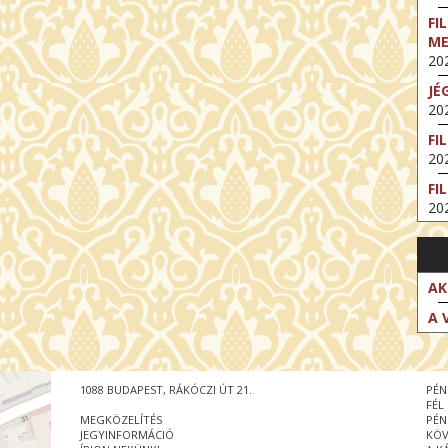
FI
M
202
JÉ
202
FI
202
FI
202
EX
VA
202
AK
NT
A 
ST
202
BE
1088 BUDAPEST, RÁKÓCZI ÚT 21.
PÉN
202
FÉL
MEGKÖZELÍTÉS
PÉN
NT
JEGYINFORMÁCIÓ
KÖV
IM