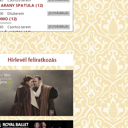
:45 Csortos terem
 ARANY SPATULA (12)
:00 Díszterem
JEGYVÁSÁRLÁS
MO (12)
:30 Csortos terem
JEGYVÁSÁRLÁS
LLÓ, HAIFA! (16)
30 Fábri terem
JEGYVÁSÁRLÁS
KÓRUS (16)
00 Törőcsik Mari terem
JEGYVÁSÁRLÁS
UE HERON – EGY NYÁR EMLÉKE (16)
:00 Díszterem
JEGYVÁSÁRLÁS
ÜSSZEIA (16)
:30 Csortos terem
JEGYVÁSÁRLÁS
HÁCS – VILÁGOK HARCA (12)
00 Fábri terem
JEGYVÁSÁRLÁS
 ÖRDÖG PRADÁT VISEL 2. (12)
00 Törőcsik Mari terem
JEGYVÁSÁRLÁS
 IDEGEN (16)