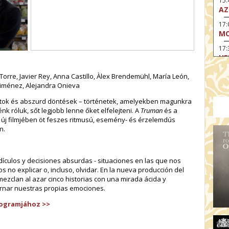
15
AZ
17
MO
17
HE
17:
Torre, Javier Rey, Anna Castillo, Àlex Brendemühl, María León,
A 
Jiménez, Alejandra Onieva
18:
natok és abszurd döntések – történetek, amelyekben magunkra
BL
 róluk, sőt legjobb lenne őket elfelejteni. A
Truman
és a
új filmjében öt feszes ritmusú, esemény- és érzelemdús
19
n.
OD
19
MO
culos y decisiones absurdas - situaciones en las que nos
20:
no explicar o, incluso, olvidar. En la nueva producción del
AZ
mezclan al azar cinco historias con una mirada ácida y
ernar nuestras propias emociones.
20:
AZ
rogramjához >>