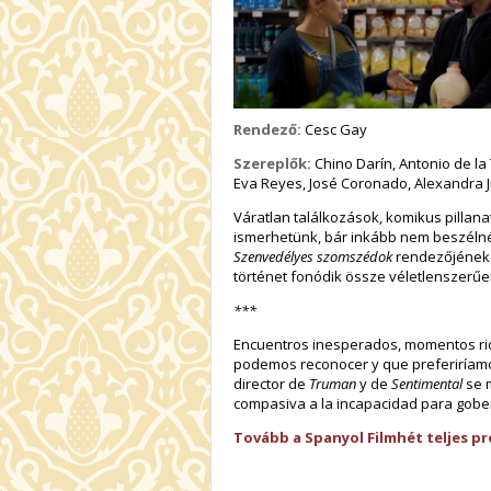
Rendező:
Cesc Gay
Szereplők:
Chino Darín, Antonio de la 
Eva Reyes, José Coronado, Alexandra 
Váratlan találkozások, komikus pilla
ismerhetünk, bár inkább nem beszélnénk
Szenvedélyes szomszédok
rendezőjének 
történet fonódik össze véletlenszerűe
***
Encuentros inesperados, momentos ridí
podemos reconocer y que preferiríamos 
director de
Truman
y de
Sentimental
se 
compasiva a la incapacidad para gob
Tovább a Spanyol Filmhét teljes p