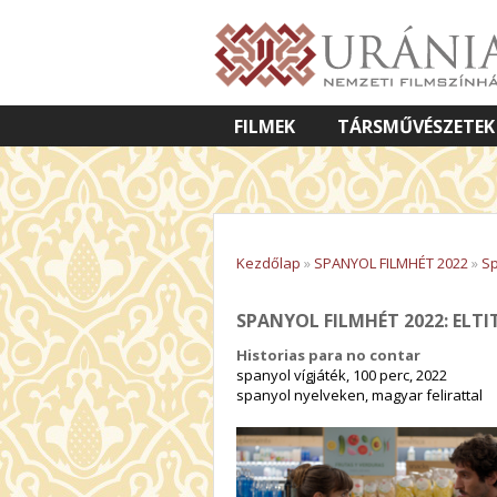
FILMEK
TÁRSMŰVÉSZETEK
VETÍTETT KÉPES ELŐADÁSOK
Kezdőlap
»
SPANYOL FILMHÉT 2022
»
Sp
SPANYOL FILMHÉT 2022: ELT
Historias para no contar
spanyol vígjáték, 100 perc, 2022
spanyol nyelveken, magyar felirattal