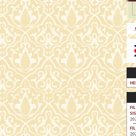
HE
FI
SI
202
FI
202