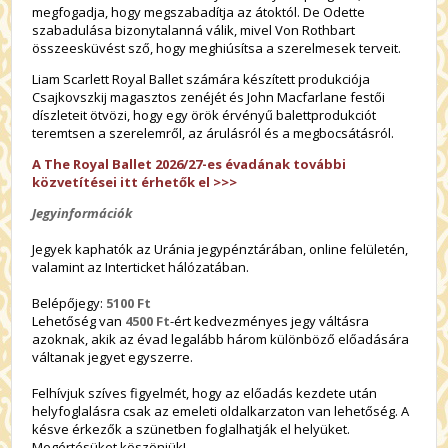
megfogadja, hogy megszabadítja az átoktól. De Odette
szabadulása bizonytalanná válik, mivel Von Rothbart
összeesküvést sző, hogy meghiúsítsa a szerelmesek terveit.
Liam Scarlett Royal Ballet számára készített produkciója
Csajkovszkij magasztos zenéjét és John Macfarlane festői
díszleteit ötvözi, hogy egy örök érvényű balettprodukciót
teremtsen a szerelemről, az árulásról és a megbocsátásról.
A The Royal Ballet 2026/27-es évadának további
közvetítései itt érhetők el >>>
Jegyinformációk
Jegyek kaphatók az Uránia jegypénztárában, online felületén,
valamint az Interticket hálózatában.
Belépőjegy:
5100 Ft
Lehetőség van
4500 Ft
-ért kedvezményes jegy váltásra
azoknak, akik az évad legalább három különböző előadására
váltanak jegyet egyszerre.
Felhívjuk szíves figyelmét, hogy az előadás kezdete után
helyfoglalásra csak az emeleti oldalkarzaton van lehetőség. A
késve érkezők a szünetben foglalhatják el helyüket.
Megértésüket köszönjük!