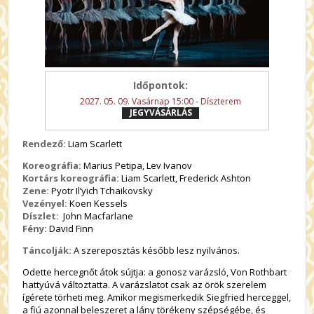
Időpontok:
2027. 05. 09. Vasárnap 15:00 - Díszterem
JEGYVÁSÁRLÁS
Rendező:
Liam Scarlett
Koreográfia:
Marius Petipa, Lev Ivanov
Kortárs koreográfia:
Liam Scarlett, Frederick Ashton
Zene:
Pyotr Il’yich Tchaikovsky
Vezényel:
Koen Kessels
Díszlet:
John Macfarlane
Fény:
David Finn
Táncolják:
A szereposztás később lesz nyilvános.
Odette hercegnőt átok sújtja: a gonosz varázsló, Von Rothbart
hattyúvá változtatta. A varázslatot csak az örök szerelem
ígérete törheti meg. Amikor megismerkedik Siegfried herceggel,
a fiú azonnal beleszeret a lány törékeny szépségébe, és