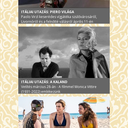
ITÁLIAI UTAZÁS: PIERO VILÁGA
Paolo Virzì keserédes vígjátéka szülővárosáról,
Livornóról és a felnőtté válásról április 11-én
ITÁLIAI UTAZÁS: A KALAND
Vetítés március 28-án - A filmmel Monica Vittire
(1931-2022) emlékezünk