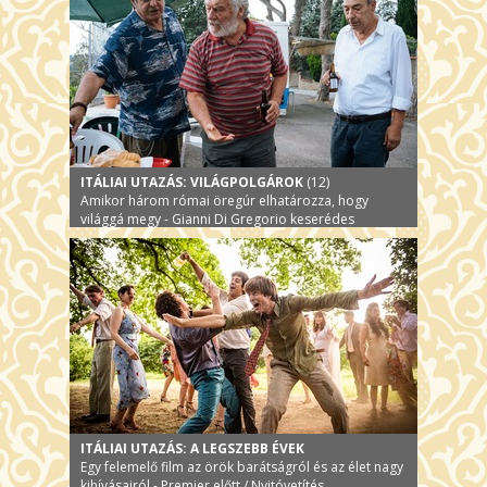
ITÁLIAI UTAZÁS: VILÁGPOLGÁROK
(12)
Amikor három római öregúr elhatározza, hogy
világgá megy - Gianni Di Gregorio keserédes
szatírája
ITÁLIAI UTAZÁS: A LEGSZEBB ÉVEK
Egy felemelő film az örök barátságról és az élet nagy
kihívásairól - Premier előtt / Nyitóvetítés