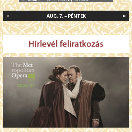
«
»
AUG. 7. – PÉNTEK