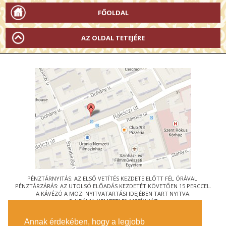
FŐOLDAL
AZ OLDAL TETEJÉRE
PÉNZTÁRNYITÁS: AZ ELSŐ VETÍTÉS KEZDETE ELŐTT FÉL ÓRÁVAL.
PÉNZTÁRZÁRÁS: AZ UTOLSÓ ELŐADÁS KEZDETÉT KÖVETŐEN 15 PERCCEL.
A KÁVÉZÓ A MOZI NYITVATARTÁSI IDEJÉBEN TART NYITVA.
© URÁNIA NEMZETI FILMSZÍNHÁZ
AZ
ART-MOZI EGYESÜLET
TAGMOZIJA
Annak érdekében, hogy a legjobb