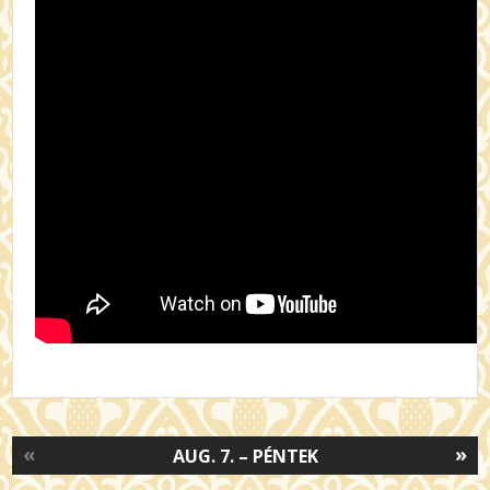
«
»
AUG. 7. – PÉNTEK