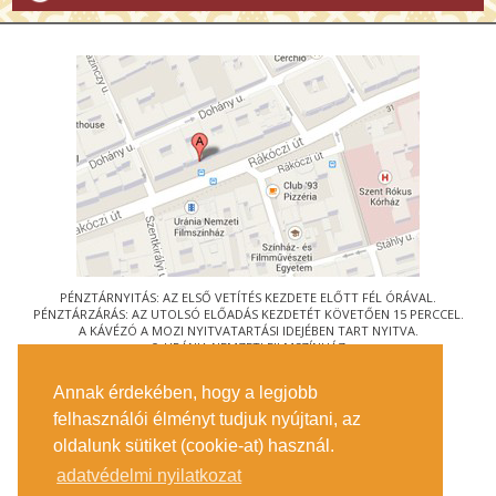
PÉNZTÁRNYITÁS: AZ ELSŐ VETÍTÉS KEZDETE ELŐTT FÉL ÓRÁVAL.
PÉNZTÁRZÁRÁS: AZ UTOLSÓ ELŐADÁS KEZDETÉT KÖVETŐEN 15 PERCCEL.
A KÁVÉZÓ A MOZI NYITVATARTÁSI IDEJÉBEN TART NYITVA.
© URÁNIA NEMZETI FILMSZÍNHÁZ
AZ
ART-MOZI EGYESÜLET
TAGMOZIJA
Annak érdekében, hogy a legjobb
1088 BUDAPEST, RÁKÓCZI ÚT 21.
felhasználói élményt tudjuk nyújtani, az
MEGKÖZELÍTÉS
oldalunk sütiket (cookie-at) használ.
JEGYINFORMÁCIÓ
ÍRJON NEKÜNK!
adatvédelmi nyilatkozat
KÖZÉRDEKŰ ADATOK