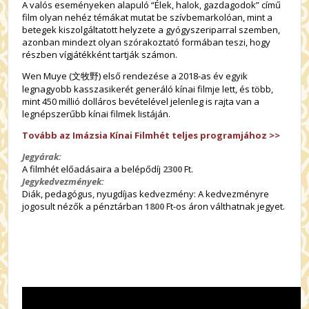
A valós eseményeken alapuló “Élek, halok, gazdagodok” című
film olyan nehéz témákat mutat be szívbemarkolóan, mint a
betegek kiszolgáltatott helyzete a gyógyszeriparral szemben,
azonban mindezt olyan szórakoztató formában teszi, hogy
részben vígjátékként tartják számon.
Wen Muye (文牧野) első rendezése a 2018-as év egyik
legnagyobb kasszasikerét generáló kínai filmje lett, és több,
mint 450 millió dolláros bevételével jelenleg is rajta van a
legnépszerűbb kínai filmek listáján.
Tovább az Imázsia Kínai Filmhét teljes programjához >>
Jegyárak:
A filmhét előadásaira a belépődíj
2300
Ft.
Jegykedvezmények:
Diák, pedagógus, nyugdíjas kedvezmény: A kedvezményre
jogosult nézők a pénztárban
1800
Ft-os áron válthatnak jegyet.