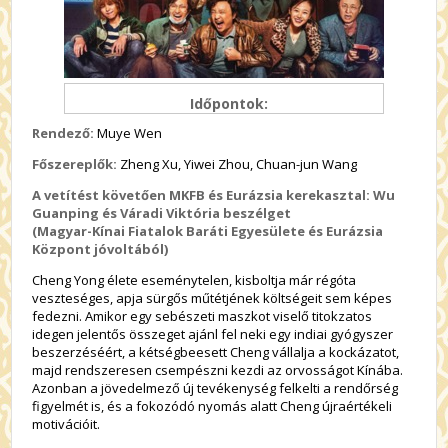
Időpontok:
Rendező:
Muye Wen
Főszereplők:
Zheng Xu, Yiwei Zhou, Chuan-jun Wang
A vetítést követően MKFB és Eurázsia kerekasztal: Wu
Guanping és Váradi Viktória beszélget
(Magyar-Kínai Fiatalok Baráti Egyesülete és Eurázsia
Központ jóvoltából)
Cheng Yong élete eseménytelen, kisboltja már régóta
veszteséges, apja sürgős műtétjének költségeit sem képes
fedezni. Amikor egy sebészeti maszkot viselő titokzatos
idegen jelentős összeget ajánl fel neki egy indiai gyógyszer
beszerzéséért, a kétségbeesett Cheng vállalja a kockázatot,
majd rendszeresen csempészni kezdi az orvosságot Kínába.
Azonban a jövedelmező új tevékenység felkelti a rendőrség
figyelmét is, és a fokozódó nyomás alatt Cheng újraértékeli
motivációit.