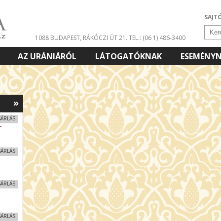
SAJT
1088 BUDAPEST, RÁKÓCZI ÚT 21.
TEL.: (06 1) 486-3400
AZ URÁNIÁRÓL
LÁTOGATÓKNAK
ESEMÉNY
»
SÁRLÁS
T
SÁRLÁS
SÁRLÁS
SÁRLÁS