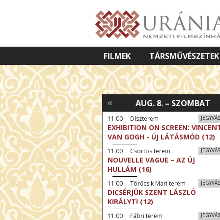
FILMEK
TÁRSMŰVÉSZETEK
VETÍTETT KÉPES ELŐADÁSOK
«
AUG. 8. – SZOMBAT
11:00 Díszterem
JEGYVÁ
EXHIBITION ON SCREEN: VINCEN
VAN GOGH - ÚJ LÁTÁSMÓD (12)
11:00 Csortos terem
JEGYVÁ
NOUVELLE VAGUE – AZ ÚJ
HULLÁM (16)
11:00 Törőcsik Mari terem
JEGYVÁ
DICSÉRJÜK SZENT LÁSZLÓ
KIRÁLYT! (12)
11:00 Fábri terem
JEGYVÁ