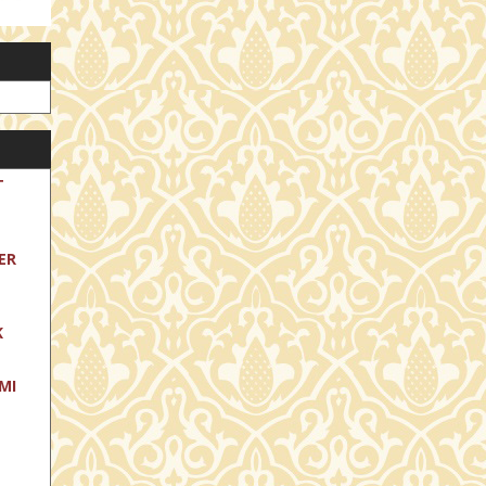
T
ER
K
MI