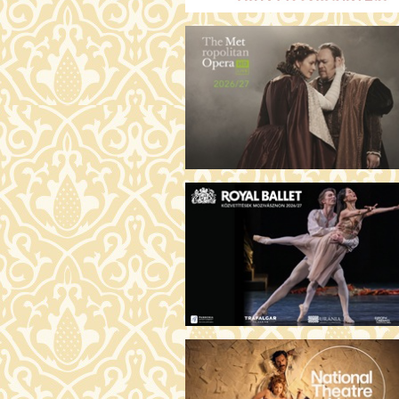
ARGENTIN TÖRTÉNETEK (16)
19:00 Fábri terem
JEGYVÁ
AZ ÖRDÖG PRADÁT VISEL 2. (12)
19:00 Csortos terem
JEGYVÁ
ÁDÁM ALMÁI (16)
19:00 Törőcsik Mari terem
JEGYVÁ
HOGYAN TUDNÉK ÉLNI
NÉLKÜLED? (12)
19:00 Díszterem
JEGYVÁ
ODÜSSZEIA (16)