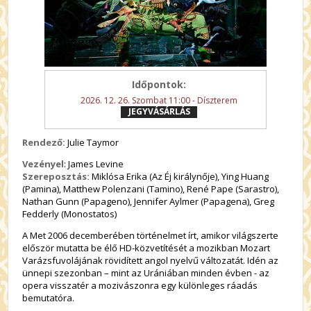
Időpontok:
2026. 12. 26. Szombat 11:00 - Díszterem
JEGYVÁSÁRLÁS
Rendező:
Julie Taymor
Vezényel
: James Levine
Szereposztás:
Miklósa Erika (Az Éj királynője), Ying Huang
(Pamina), Matthew Polenzani (Tamino), René Pape (Sarastro),
Nathan Gunn (Papageno), Jennifer Aylmer (Papagena), Greg
Fedderly (Monostatos)
A Met 2006 decemberében történelmet írt, amikor világszerte
először mutatta be élő HD-közvetítését a mozikban Mozart
Varázsfuvolájának rövidített angol nyelvű változatát. Idén az
ünnepi szezonban – mint az Urániában minden évben - az
opera visszatér a mozivászonra egy különleges ráadás
bemutatóra.