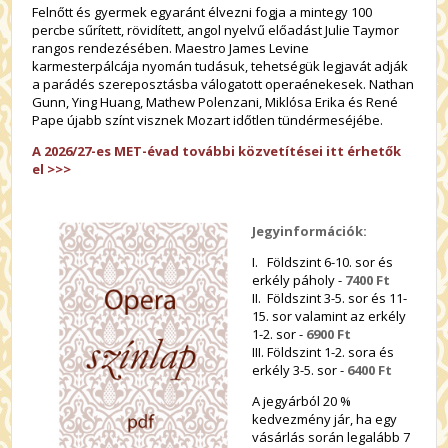
Felnőtt és gyermek egyaránt élvezni fogja a mintegy 100
percbe sűrített, rövidített, angol nyelvű előadást Julie Taymor
rangos rendezésében. Maestro James Levine
karmesterpálcája nyomán tudásuk, tehetségük legjavát adják
a parádés szereposztásba válogatott operaénekesek. Nathan
Gunn, Ying Huang, Mathew Polenzani, Miklósa Erika és René
Pape újabb színt visznek Mozart időtlen tündérmeséjébe.
A 2026/27-es MET-évad további közvetítései itt érhetők
el >>>
Jegyinformációk:
I. Földszint 6-10. sor és
erkély páholy -
7400 Ft
II. Földszint 3-5. sor és 11-
15. sor valamint az erkély
1-2. sor -
6900 Ft
III. Földszint 1-2. sora és
erkély 3-5. sor -
6400 Ft
A jegyárból 20 %
kedvezmény jár, ha egy
vásárlás során legalább 7