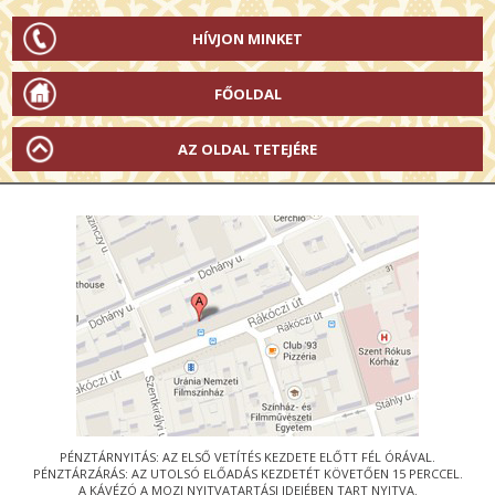
HÍVJON MINKET
FŐOLDAL
AZ OLDAL TETEJÉRE
PÉNZTÁRNYITÁS: AZ ELSŐ VETÍTÉS KEZDETE ELŐTT FÉL ÓRÁVAL.
PÉNZTÁRZÁRÁS: AZ UTOLSÓ ELŐADÁS KEZDETÉT KÖVETŐEN 15 PERCCEL.
A KÁVÉZÓ A MOZI NYITVATARTÁSI IDEJÉBEN TART NYITVA.