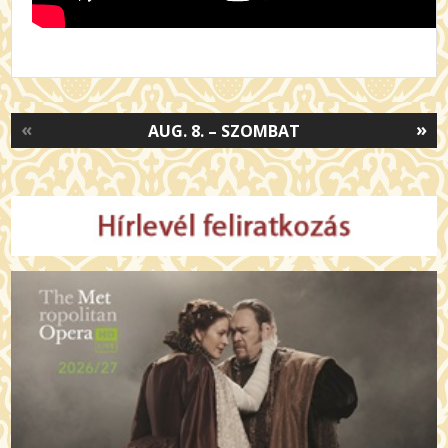
«
»
AUG. 8. – SZOMBAT