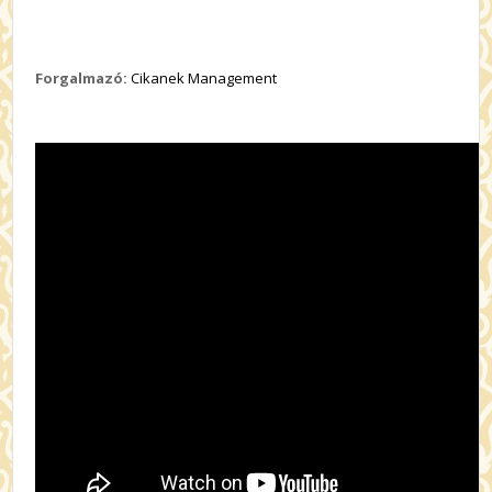
Forgalmazó:
Cikanek Management