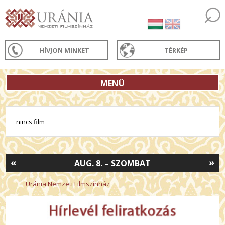
HÍVJON MINKET
TÉRKÉP
MENÜ
nincs film
«
»
AUG. 8. – SZOMBAT
Uránia Nemzeti Filmszínház