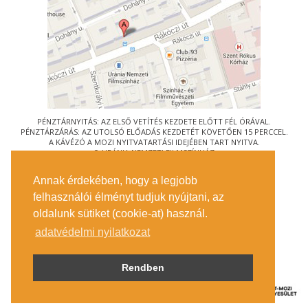
PÉNZTÁRNYITÁS: AZ ELSŐ VETÍTÉS KEZDETE ELŐTT FÉL ÓRÁVAL.
PÉNZTÁRZÁRÁS: AZ UTOLSÓ ELŐADÁS KEZDETÉT KÖVETŐEN 15 PERCCEL.
A KÁVÉZÓ A MOZI NYITVATARTÁSI IDEJÉBEN TART NYITVA.
© URÁNIA NEMZETI FILMSZÍNHÁZ
AZ
ART-MOZI EGYESÜLET
TAGMOZIJA
Annak érdekében, hogy a legjobb
1088 BUDAPEST, RÁKÓCZI ÚT 21.
felhasználói élményt tudjuk nyújtani, az
MEGKÖZELÍTÉS
oldalunk sütiket (cookie-at) használ.
JEGYINFORMÁCIÓ
ÍRJON NEKÜNK!
adatvédelmi nyilatkozat
KÖZÉRDEKŰ ADATOK
SAJTÓ
ADATVÉDELMI TÁJÉKOZTATÓ
Rendben