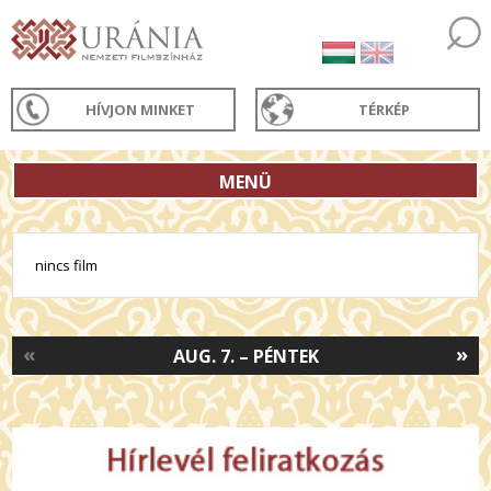
HÍVJON MINKET
TÉRKÉP
MENÜ
nincs film
«
»
AUG. 7. – PÉNTEK