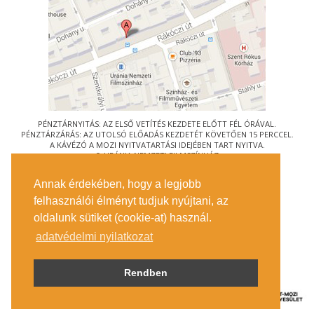
PÉNZTÁRNYITÁS: AZ ELSŐ VETÍTÉS KEZDETE ELŐTT FÉL ÓRÁVAL.
PÉNZTÁRZÁRÁS: AZ UTOLSÓ ELŐADÁS KEZDETÉT KÖVETŐEN 15 PERCCEL.
A KÁVÉZÓ A MOZI NYITVATARTÁSI IDEJÉBEN TART NYITVA.
© URÁNIA NEMZETI FILMSZÍNHÁZ
AZ
ART-MOZI EGYESÜLET
TAGMOZIJA
Annak érdekében, hogy a legjobb
1088 BUDAPEST, RÁKÓCZI ÚT 21.
felhasználói élményt tudjuk nyújtani, az
MEGKÖZELÍTÉS
oldalunk sütiket (cookie-at) használ.
JEGYINFORMÁCIÓ
ÍRJON NEKÜNK!
adatvédelmi nyilatkozat
KÖZÉRDEKŰ ADATOK
SAJTÓ
ADATVÉDELMI TÁJÉKOZTATÓ
Rendben