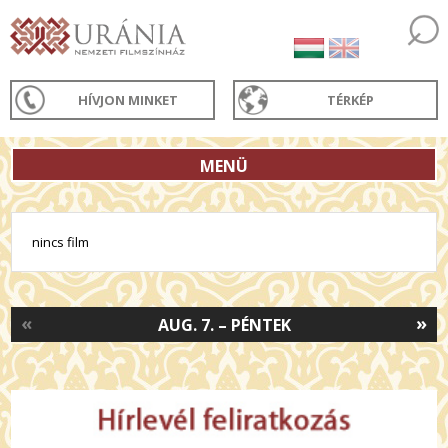
HÍVJON MINKET
TÉRKÉP
MENÜ
nincs film
«
»
AUG. 7. – PÉNTEK