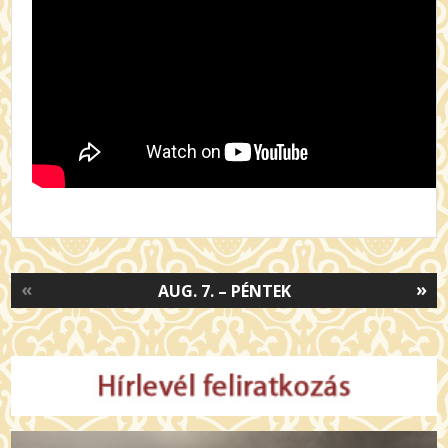
«
»
AUG. 7. – PÉNTEK