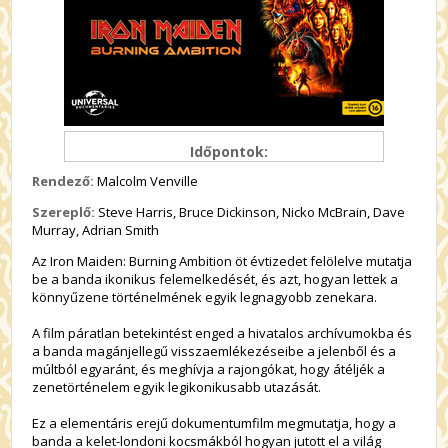
Időpontok:
Rendező:
Malcolm Venville
Szereplő:
Steve Harris, Bruce Dickinson, Nicko McBrain, Dave
Murray, Adrian Smith
Az Iron Maiden: Burning Ambition öt évtizedet felölelve mutatja
be a banda ikonikus felemelkedését, és azt, hogyan lettek a
könnyűzene történelmének egyik legnagyobb zenekara.
A film páratlan betekintést enged a hivatalos archívumokba és
a banda magánjellegű visszaemlékezéseibe a jelenből és a
múltból egyaránt, és meghívja a rajongókat, hogy átéljék a
zenetörténelem egyik legikonikusabb utazását.
Ez a elementáris erejű dokumentumfilm megmutatja, hogy a
banda a kelet-londoni kocsmákból hogyan jutott el a világ