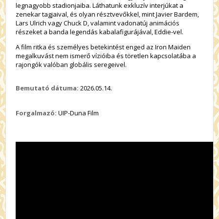
legnagyobb stadionjaiba. Láthatunk exkluzív interjúkat a
zenekar tagjaival, és olyan résztvevőkkel, mint Javier Bardem,
Lars Ulrich vagy Chuck D, valamint vadonatúj animációs
részeket a banda legendás kabalafigurájával, Eddie-vel.
A film
ritka és személyes betekintést enged az Iron Maiden
megalkuvást nem ismerő vízióiba és töretlen kapcsolatába a
rajongók valóban globális seregeivel.
Bemutató dátuma:
2026.05.14.
Forgalmazó:
UIP-Duna Film