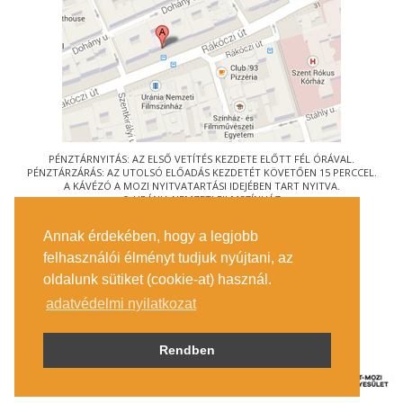
PÉNZTÁRNYITÁS: AZ ELSŐ VETÍTÉS KEZDETE ELŐTT FÉL ÓRÁVAL.
PÉNZTÁRZÁRÁS: AZ UTOLSÓ ELŐADÁS KEZDETÉT KÖVETŐEN 15 PERCCEL.
A KÁVÉZÓ A MOZI NYITVATARTÁSI IDEJÉBEN TART NYITVA.
© URÁNIA NEMZETI FILMSZÍNHÁZ
AZ
ART-MOZI EGYESÜLET
TAGMOZIJA
Annak érdekében, hogy a legjobb
1088 BUDAPEST, RÁKÓCZI ÚT 21.
felhasználói élményt tudjuk nyújtani, az
MEGKÖZELÍTÉS
oldalunk sütiket (cookie-at) használ.
JEGYINFORMÁCIÓ
ÍRJON NEKÜNK!
adatvédelmi nyilatkozat
KÖZÉRDEKŰ ADATOK
SAJTÓ
ADATVÉDELMI TÁJÉKOZTATÓ
Rendben