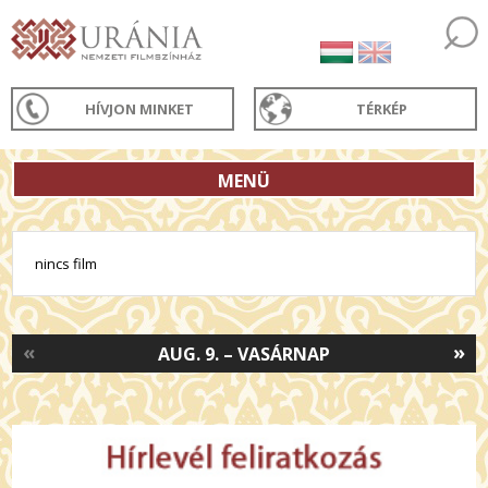
HÍVJON MINKET
TÉRKÉP
MENÜ
nincs film
«
»
AUG. 9. – VASÁRNAP