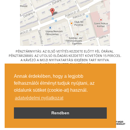
PÉNZTÁRNYITÁS: AZ ELSŐ VETÍTÉS KEZDETE ELŐTT FÉL ÓRÁVAL.
PÉNZTÁRZÁRÁS: AZ UTOLSÓ ELŐADÁS KEZDETÉT KÖVETŐEN 15 PERCCEL.
A KÁVÉZÓ A MOZI NYITVATARTÁSI IDEJÉBEN TART NYITVA.
© URÁNIA NEMZETI FILMSZÍNHÁZ
AZ
ART-MOZI EGYESÜLET
TAGMOZIJA
Annak érdekében, hogy a legjobb
1088 BUDAPEST, RÁKÓCZI ÚT 21.
felhasználói élményt tudjuk nyújtani, az
MEGKÖZELÍTÉS
oldalunk sütiket (cookie-at) használ.
JEGYINFORMÁCIÓ
ÍRJON NEKÜNK!
adatvédelmi nyilatkozat
KÖZÉRDEKŰ ADATOK
SAJTÓ
ADATVÉDELMI TÁJÉKOZTATÓ
Rendben