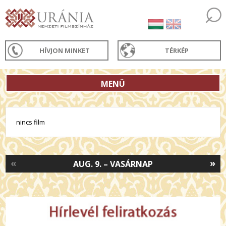
HÍVJON MINKET
TÉRKÉP
MENÜ
nincs film
«
»
AUG. 9. – VASÁRNAP