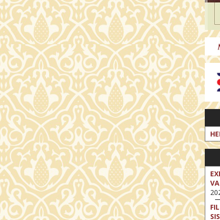
HE
EX
VA
202
FI
SI