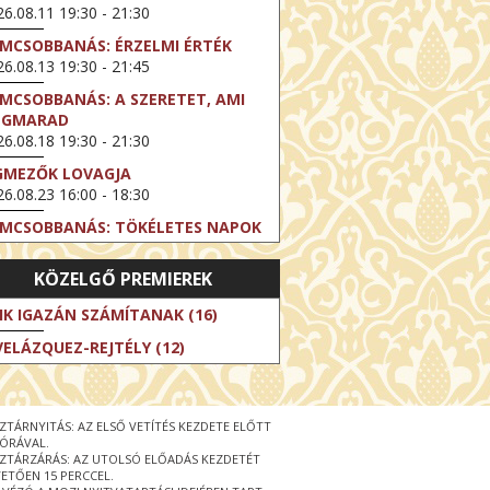
6.08.11 19:30 - 21:30
LMCSOBBANÁS: ÉRZELMI ÉRTÉK
6.08.13 19:30 - 21:45
LMCSOBBANÁS: A SZERETET, AMI
EGMARAD
6.08.18 19:30 - 21:30
GMEZŐK LOVAGJA
6.08.23 16:00 - 18:30
LMCSOBBANÁS: TÖKÉLETES NAPOK
6.08.25 19:30 - 21:45
KÖZELGŐ PREMIEREK
LMCSOBBANÁS: IFJÚSÁG
6.08.27 19:30 - 21:30
IK IGAZÁN SZÁMÍTANAK (16)
HIBITION ON SCREEN: VINCENT
VELÁZQUEZ-REJTÉLY (12)
N GOGH - ÚJ LÁTÁSMÓD
6.08.30 11:00 - 12:30
 LIVE / DAVID IRELAND: THE FIFTH
ZTÁRNYITÁS: AZ ELSŐ VETÍTÉS KEZDETE ELŐTT
EP
 ÓRÁVAL.
6.09.01 19:00 - 21:00
ZTÁRZÁRÁS: AZ UTOLSÓ ELŐADÁS KEZDETÉT
ETŐEN 15 PERCCEL.
RLIN ELESTE