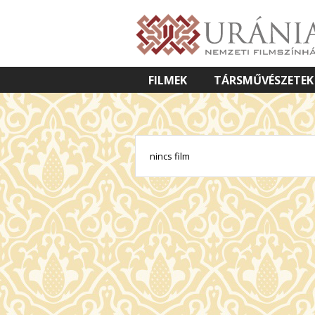
FILMEK
TÁRSMŰVÉSZETEK
VETÍTETT KÉPES ELŐADÁSOK
nincs film