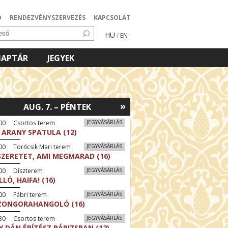
Ó
RENDEZVÉNYSZERVEZÉS
KAPCSOLAT
HU
/
EN
NAPTÁR
JEGYEK
»
AUG. 7. – PÉNTEK
:00 Csortos terem
JEGYVÁSÁRLÁS
 ARANY SPATULA (12)
00 Törőcsik Mari terem
JEGYVÁSÁRLÁS
SZERETET, AMI MEGMARAD (16)
:00 Díszterem
JEGYVÁSÁRLÁS
LLÓ, HAIFA! (16)
00 Fábri terem
JEGYVÁSÁRLÁS
ZONGORAHANGOLÓ (16)
:30 Csortos terem
JEGYVÁSÁRLÁS
Y DÁN ÉPÍTÉSZ PÁRIZSBAN (12)