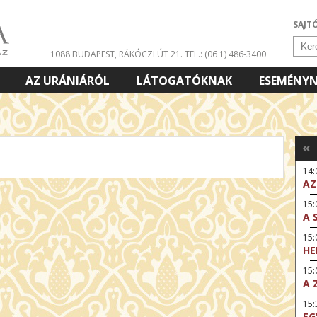
SAJT
1088 BUDAPEST, RÁKÓCZI ÚT 21.
TEL.: (06 1) 486-3400
AZ URÁNIÁRÓL
LÁTOGATÓKNAK
ESEMÉNY
«
14
AZ
15:
A 
15
HE
15:
A 
15
EG