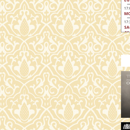
17
MO
17:
SA
CS
17:
SZ
17
MO
19
OD
19
ME
19:
KE
20:
AZ