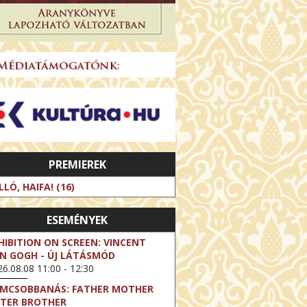
PREMIEREK
LLÓ, HAIFA! (16)
ESEMÉNYEK
HIBITION ON SCREEN: VINCENT
N GOGH - ÚJ LÁTÁSMÓD
6.08.08 11:00 - 12:30
LMCSOBBANÁS: FATHER MOTHER
STER BROTHER