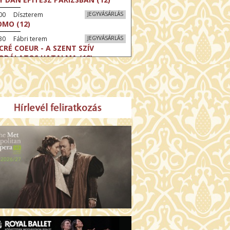
:00 Díszterem
JEGYVÁSÁRLÁS
MO (12)
30 Fábri terem
JEGYVÁSÁRLÁS
CRÉ COEUR - A SZENT SZÍV
ODÁLATOS HATALMA (12)
30 Törőcsik Mari terem
JEGYVÁSÁRLÁS
ERELMEM, MAROKKÓ (16)
:30 Csortos terem
JEGYVÁSÁRLÁS
HÁCS – VILÁGOK HARCA (12)
:00 Díszterem
JEGYVÁSÁRLÁS
ÜSSZEIA (16)
:30 Csortos terem
JEGYVÁSÁRLÁS
GHÍVÁS (16)
30 Fábri terem
JEGYVÁSÁRLÁS
SERŰ KARÁCSONY (16)
00 Törőcsik Mari terem
JEGYVÁSÁRLÁS
 IDEGEN (16)