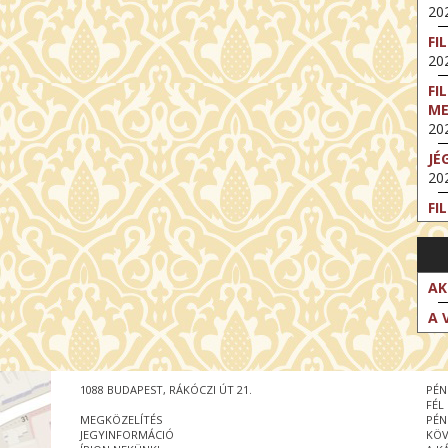
202
FI
202
FI
M
202
JÉ
202
FI
202
FI
202
AK
EX
A 
VA
202
NT
1088 BUDAPEST, RÁKÓCZI ÚT 21.
PÉN
ST
FÉL
202
MEGKÖZELÍTÉS
PÉN
JEGYINFORMÁCIÓ
KÖV
BE