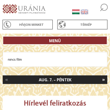
HÍVJON MINKET
TÉRKÉP
MENÜ
nincs film
«
»
AUG. 7. – PÉNTEK