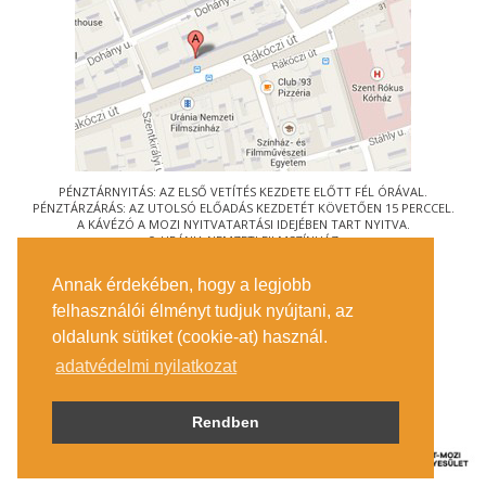
PÉNZTÁRNYITÁS: AZ ELSŐ VETÍTÉS KEZDETE ELŐTT FÉL ÓRÁVAL.
PÉNZTÁRZÁRÁS: AZ UTOLSÓ ELŐADÁS KEZDETÉT KÖVETŐEN 15 PERCCEL.
A KÁVÉZÓ A MOZI NYITVATARTÁSI IDEJÉBEN TART NYITVA.
© URÁNIA NEMZETI FILMSZÍNHÁZ
AZ
ART-MOZI EGYESÜLET
TAGMOZIJA
Annak érdekében, hogy a legjobb
1088 BUDAPEST, RÁKÓCZI ÚT 21.
felhasználói élményt tudjuk nyújtani, az
MEGKÖZELÍTÉS
oldalunk sütiket (cookie-at) használ.
JEGYINFORMÁCIÓ
ÍRJON NEKÜNK!
adatvédelmi nyilatkozat
KÖZÉRDEKŰ ADATOK
SAJTÓ
ADATVÉDELMI TÁJÉKOZTATÓ
Rendben