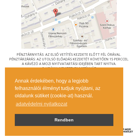
PÉNZTÁRNYITÁS: AZ ELSŐ VETÍTÉS KEZDETE ELŐTT FÉL ÓRÁVAL.
PÉNZTÁRZÁRÁS: AZ UTOLSÓ ELŐADÁS KEZDETÉT KÖVETŐEN 15 PERCCEL.
A KÁVÉZÓ A MOZI NYITVATARTÁSI IDEJÉBEN TART NYITVA.
© URÁNIA NEMZETI FILMSZÍNHÁZ
AZ
ART-MOZI EGYESÜLET
TAGMOZIJA
Annak érdekében, hogy a legjobb
1088 BUDAPEST, RÁKÓCZI ÚT 21.
felhasználói élményt tudjuk nyújtani, az
MEGKÖZELÍTÉS
oldalunk sütiket (cookie-at) használ.
JEGYINFORMÁCIÓ
ÍRJON NEKÜNK!
adatvédelmi nyilatkozat
KÖZÉRDEKŰ ADATOK
SAJTÓ
ADATVÉDELMI TÁJÉKOZTATÓ
Rendben