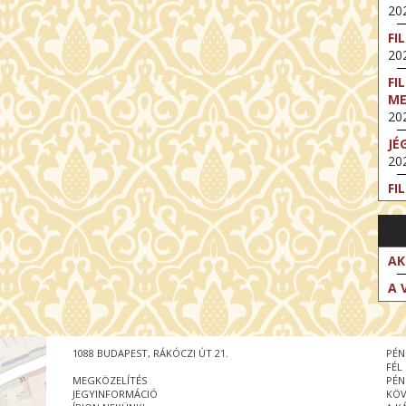
202
FI
202
FI
M
202
JÉ
202
FI
202
FI
202
AK
EX
A 
VA
202
NT
1088 BUDAPEST, RÁKÓCZI ÚT 21.
PÉN
ST
FÉL
202
MEGKÖZELÍTÉS
PÉN
JEGYINFORMÁCIÓ
KÖV
BE