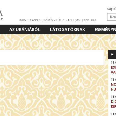
SAJT
1088 BUDAPEST, RÁKÓCZI ÚT 21.
TEL.: (06 1) 486-3400
AZ URÁNIÁRÓL
LÁTOGATÓKNAK
ESEMÉNY
«
11
EX
VA
11
NO
HU
11:
DI
KI
11: