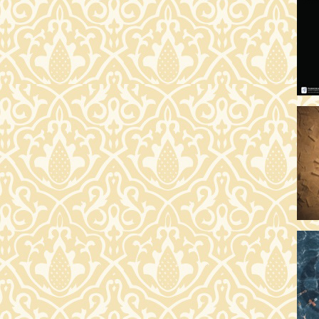
AR
19:
AZ
19
ÁD
19:
HO
NÉ
19
OD