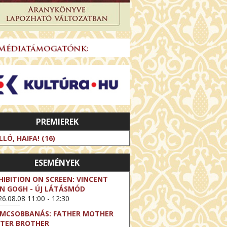
PREMIEREK
LLÓ, HAIFA! (16)
ESEMÉNYEK
HIBITION ON SCREEN: VINCENT
N GOGH - ÚJ LÁTÁSMÓD
6.08.08 11:00 - 12:30
LMCSOBBANÁS: FATHER MOTHER
STER BROTHER