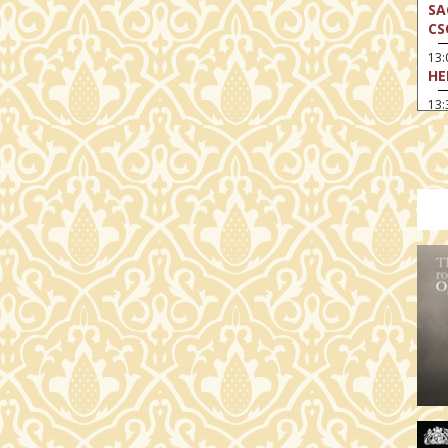
SA
CS
13
HE
13:
A 
13
MA
14:
ME
15
MO
15
OD
16:
TA
17:
MO
17