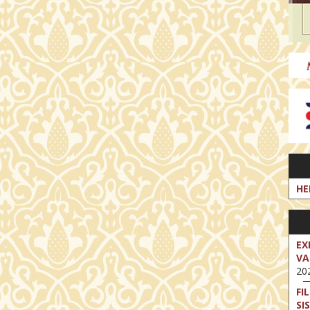
HE
EX
VA
202
FI
SI