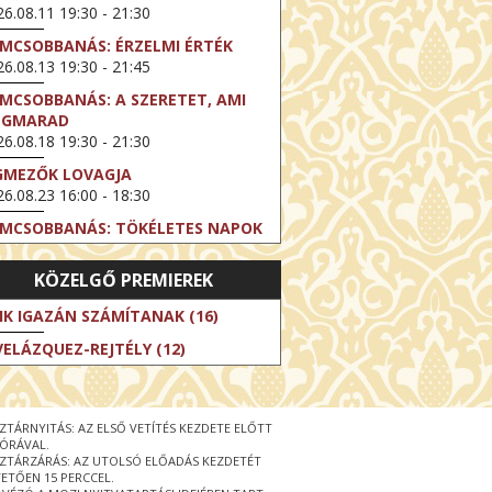
6.08.11 19:30 - 21:30
LMCSOBBANÁS: ÉRZELMI ÉRTÉK
6.08.13 19:30 - 21:45
LMCSOBBANÁS: A SZERETET, AMI
EGMARAD
6.08.18 19:30 - 21:30
GMEZŐK LOVAGJA
6.08.23 16:00 - 18:30
LMCSOBBANÁS: TÖKÉLETES NAPOK
6.08.25 19:30 - 21:45
KÖZELGŐ PREMIEREK
LMCSOBBANÁS: IFJÚSÁG
6.08.27 19:30 - 21:30
IK IGAZÁN SZÁMÍTANAK (16)
HIBITION ON SCREEN: VINCENT
VELÁZQUEZ-REJTÉLY (12)
N GOGH - ÚJ LÁTÁSMÓD
6.08.30 11:00 - 12:30
 LIVE / DAVID IRELAND: THE FIFTH
ZTÁRNYITÁS: AZ ELSŐ VETÍTÉS KEZDETE ELŐTT
EP
 ÓRÁVAL.
6.09.01 19:00 - 21:00
ZTÁRZÁRÁS: AZ UTOLSÓ ELŐADÁS KEZDETÉT
ETŐEN 15 PERCCEL.
RLIN ELESTE