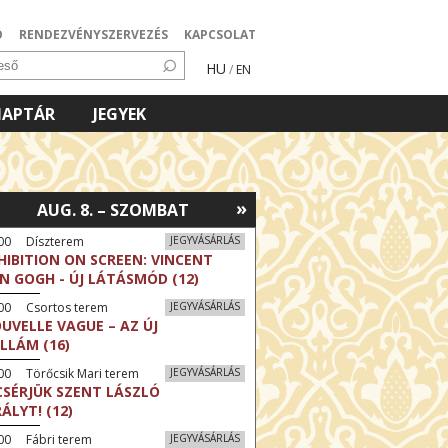
Ó
RENDEZVÉNYSZERVEZÉS
KAPCSOLAT
HU
/
EN
NAPTÁR
JEGYEK
»
AUG. 8. – SZOMBAT
:00 Díszterem
JEGYVÁSÁRLÁS
HIBITION ON SCREEN: VINCENT
N GOGH - ÚJ LÁTÁSMÓD (12)
:00 Csortos terem
JEGYVÁSÁRLÁS
UVELLE VAGUE – AZ ÚJ
LLÁM (16)
00 Törőcsik Mari terem
JEGYVÁSÁRLÁS
CSÉRJÜK SZENT LÁSZLÓ
RÁLYT! (12)
00 Fábri terem
JEGYVÁSÁRLÁS