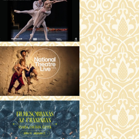
GENTIN TÖRTÉNETEK (16)
00 Fábri terem
JEGYVÁSÁRLÁS
 ÖRDÖG PRADÁT VISEL 2. (12)
:00 Csortos terem
JEGYVÁSÁRLÁS
ÁM ALMÁI (16)
00 Törőcsik Mari terem
JEGYVÁSÁRLÁS
GYAN TUDNÉK ÉLNI
LKÜLED? (12)
:00 Díszterem
JEGYVÁSÁRLÁS
ÜSSZEIA (16)