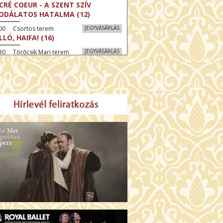
CRÉ COEUR - A SZENT SZÍV
ODÁLATOS HATALMA (12)
:00 Csortos terem
JEGYVÁSÁRLÁS
LLÓ, HAIFA! (16)
30 Törőcsik Mari terem
JEGYVÁSÁRLÁS
KEGYELEM (16)
:30 Díszterem
JEGYVÁSÁRLÁS
GYAR MENYEGZŐ (12)
30 Fábri terem
JEGYVÁSÁRLÁS
SSZI ÉSZAK (12)
:00 Csortos terem
JEGYVÁSÁRLÁS
HÁCS – VILÁGOK HARCA (12)
:30 Díszterem
JEGYVÁSÁRLÁS
ÜSSZEIA (16)
00 Törőcsik Mari terem
JEGYVÁSÁRLÁS
LÁLKOZÁS A BUDDHÁVAL (12)
00 Fábri terem
JEGYVÁSÁRLÁS
MO (12)
:00 Csortos terem
JEGYVÁSÁRLÁS