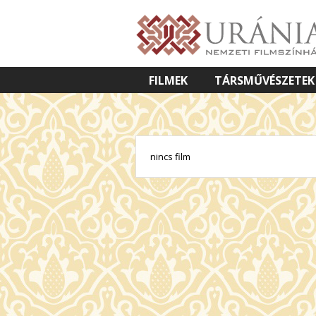
FILMEK
TÁRSMŰVÉSZETEK
VETÍTETT KÉPES ELŐADÁSOK
nincs film