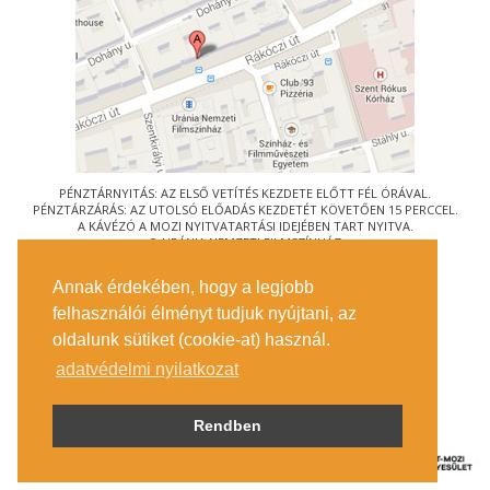
PÉNZTÁRNYITÁS: AZ ELSŐ VETÍTÉS KEZDETE ELŐTT FÉL ÓRÁVAL.
PÉNZTÁRZÁRÁS: AZ UTOLSÓ ELŐADÁS KEZDETÉT KÖVETŐEN 15 PERCCEL.
A KÁVÉZÓ A MOZI NYITVATARTÁSI IDEJÉBEN TART NYITVA.
© URÁNIA NEMZETI FILMSZÍNHÁZ
AZ
ART-MOZI EGYESÜLET
TAGMOZIJA
Annak érdekében, hogy a legjobb
1088 BUDAPEST, RÁKÓCZI ÚT 21.
felhasználói élményt tudjuk nyújtani, az
MEGKÖZELÍTÉS
oldalunk sütiket (cookie-at) használ.
JEGYINFORMÁCIÓ
ÍRJON NEKÜNK!
adatvédelmi nyilatkozat
KÖZÉRDEKŰ ADATOK
SAJTÓ
ADATVÉDELMI TÁJÉKOZTATÓ
Rendben