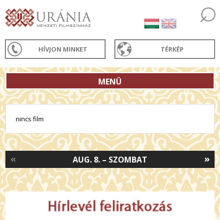
HÍVJON MINKET
TÉRKÉP
MENÜ
nincs film
«
»
AUG. 8. – SZOMBAT