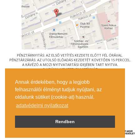
PÉNZTÁRNYITÁS: AZ ELSŐ VETÍTÉS KEZDETE ELŐTT FÉL ÓRÁVAL.
PÉNZTÁRZÁRÁS: AZ UTOLSÓ ELŐADÁS KEZDETÉT KÖVETŐEN 15 PERCCEL.
A KÁVÉZÓ A MOZI NYITVATARTÁSI IDEJÉBEN TART NYITVA.
© URÁNIA NEMZETI FILMSZÍNHÁZ
AZ
ART-MOZI EGYESÜLET
TAGMOZIJA
Annak érdekében, hogy a legjobb
1088 BUDAPEST, RÁKÓCZI ÚT 21.
felhasználói élményt tudjuk nyújtani, az
MEGKÖZELÍTÉS
oldalunk sütiket (cookie-at) használ.
JEGYINFORMÁCIÓ
ÍRJON NEKÜNK!
adatvédelmi nyilatkozat
KÖZÉRDEKŰ ADATOK
SAJTÓ
ADATVÉDELMI TÁJÉKOZTATÓ
Rendben