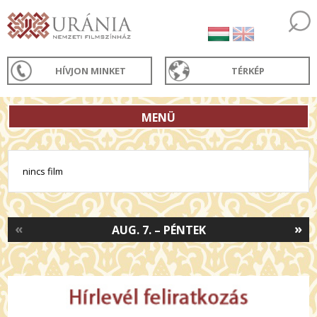
HÍVJON MINKET
TÉRKÉP
MENÜ
nincs film
«
»
AUG. 7. – PÉNTEK