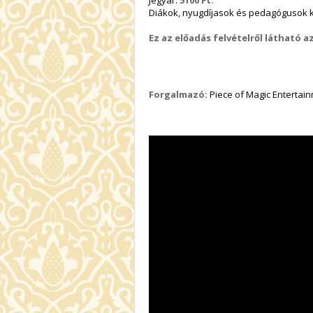
Jegyár:
5100 Ft.
Diákok, nyugdíjasok és pedagóguso
Ez az előadás felvételről látható 
Forgalmazó:
Piece of Magic Entertai