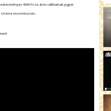
k kedvezményes
4500 Ft
-os áron válthatnak jegyet.
az Uránia mozivásznán.
nment