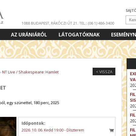
SAJT
1088 BUDAPEST, RÁKÓCZI ÚT 21.
TEL.: (06 1) 486-3400
AZ URÁNIÁRÓL
LÁTOGATÓKNAK
ESEMÉNY
< VISSZA
»
NT Live / Shakespeare: Hamlet
EX
VA
202
LET
FI
SI
ól, egy szünettel, 180 perc, 2025
202
FI
202
Időpontok:
FI
2026. 10. 06. Kedd 19:00 - Díszterem
M