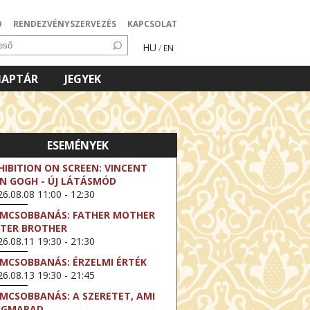
Ó
RENDEZVÉNYSZERVEZÉS
KAPCSOLAT
HU
/
EN
NAPTÁR
JEGYEK
ESEMÉNYEK
HIBITION ON SCREEN: VINCENT
N GOGH - ÚJ LÁTÁSMÓD
6.08.08 11:00 - 12:30
LMCSOBBANÁS: FATHER MOTHER
STER BROTHER
6.08.11 19:30 - 21:30
LMCSOBBANÁS: ÉRZELMI ÉRTÉK
6.08.13 19:30 - 21:45
LMCSOBBANÁS: A SZERETET, AMI
EGMARAD