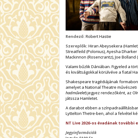
Rendező:
Robert Hastie
Szereplők:
Hiran Abeysekera (Hamlet), 
Streatfeild (Polonius), Ayesha Dharker 
Mackinnon (Rosencrantz), Joe Bolland 
Valami bűzlik Dániában. Figyeled a tö
és kiváltságokkal körülvéve a fiatal Ha
Shakespeare tragédiájának formabontó
amelyet a National Theatre művészeti 
hadművelet
) jegyez rendezőként, az Oli
játssza Hamletet.
A darabot ebben a színpadraállításba
Lyttelton Thetre-ben, ahol a felvétel ké
NT Live 2026-os évadának további 
Jegyinformációk