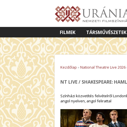
FILMEK
TÁRSMŰVÉSZETEK
VETÍTETT KÉPES ELŐADÁSOK
Kezdőlap
»
National Theatre Live 2026
NT LIVE / SHAKESPEARE: HAM
Színházi közvetítés felvételről Londonb
angol nyelven, angol felirattal