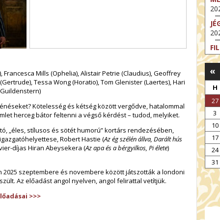
202
JÉ
202
FI
202
«
FI
Francesca Mills (Ophelia), Alistair Petrie (Claudius), Geoffrey
202
(Gertrude), Tessa Wong (Horatio), Tom Glenister (Laertes), Hari
H
(Guildenstern)
EX
27
VA
rténéseket? Kötelesség és kétség között vergődve, hatalommal
3
202
mlet herceg bátor feltenni a végső kérdést – tudod, melyiket.
10
NT
, „éles, stílusos és sötét humorú” kortárs rendezésében,
17
ST
igazgatóhelyettese, Robert Hastie (
Az ég szélén állva, Darált hús
202
vier-díjas Hiran Abeysekera (
Az apa és a bérgyilkos, Pi élete
)
24
BE
31
202
n 2025 szeptembere és novembere között játszották a londoni
szült. Az előadást angol nyelven, angol felirattal vetítjük.
előadásai >>>