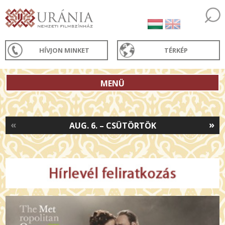
HÍVJON MINKET
TÉRKÉP
MENÜ
«
»
AUG. 6. – CSÜTÖRTÖK