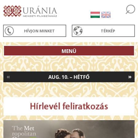
HÍVJON MINKET
TÉRKÉP
MENÜ
«
»
AUG. 10. – HÉTFŐ