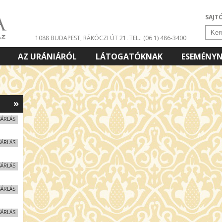
SAJT
1088 BUDAPEST, RÁKÓCZI ÚT 21.
TEL.: (06 1) 486-3400
AZ URÁNIÁRÓL
LÁTOGATÓKNAK
ESEMÉNY
»
SÁRLÁS
SÁRLÁS
SÁRLÁS
SÁRLÁS
SÁRLÁS