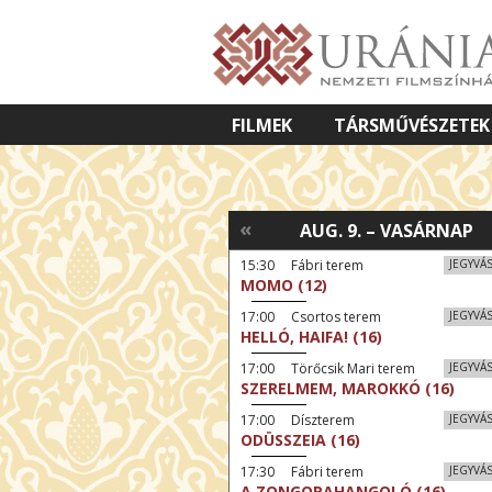
FILMEK
TÁRSMŰVÉSZETEK
VETÍTETT KÉPES ELŐADÁSOK
«
AUG. 9. – VASÁRNAP
15:30 Fábri terem
JEGYVÁ
MOMO (12)
17:00 Csortos terem
JEGYVÁ
HELLÓ, HAIFA! (16)
17:00 Törőcsik Mari terem
JEGYVÁ
SZERELMEM, MAROKKÓ (16)
17:00 Díszterem
JEGYVÁ
ODÜSSZEIA (16)
17:30 Fábri terem
JEGYVÁ
A ZONGORAHANGOLÓ (16)