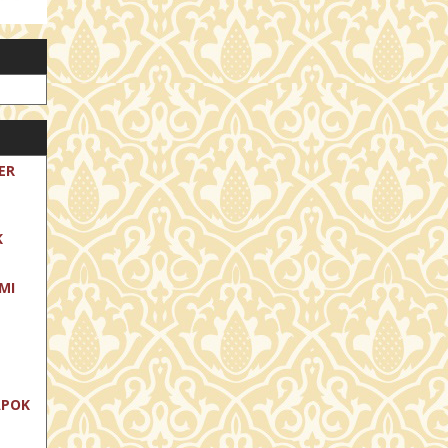
ER
K
MI
APOK