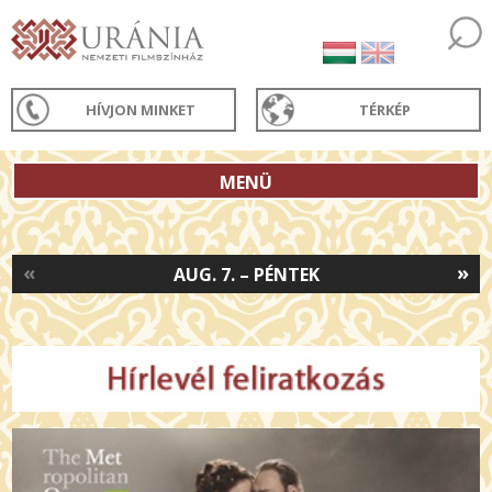
HÍVJON MINKET
TÉRKÉP
MENÜ
«
»
AUG. 7. – PÉNTEK