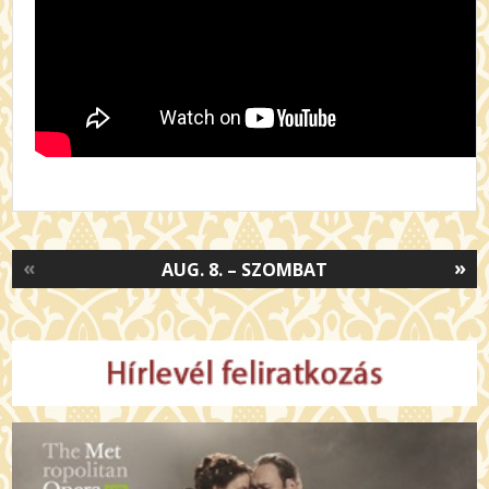
«
»
AUG. 8. – SZOMBAT