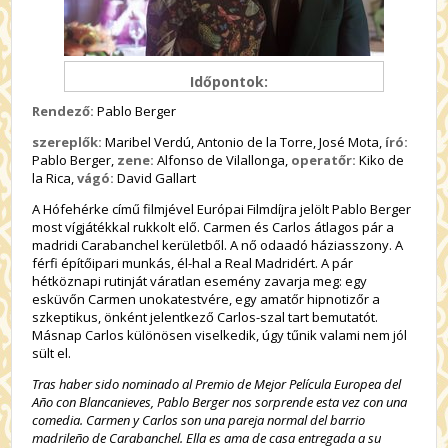
Időpontok:
Rendező:
Pablo Berger
szereplők:
Maribel Verdú, Antonio de la Torre, José Mota,
író:
Pablo Berger,
zene:
Alfonso de Vilallonga,
operatőr:
Kiko de
la Rica,
vágó:
David Gallart
A Hófehérke című filmjével Európai Filmdíjra jelölt Pablo Berger
most vígjátékkal rukkolt elő. Carmen és Carlos átlagos pár a
madridi Carabanchel kerületből. A nő odaadó háziasszony. A
férfi építőipari munkás, él-hal a Real Madridért. A pár
hétköznapi rutinját váratlan esemény zavarja meg: egy
esküvőn Carmen unokatestvére, egy amatőr hipnotizőr a
szkeptikus, önként jelentkező Carlos-szal tart bemutatót.
Másnap Carlos különösen viselkedik, úgy tűnik valami nem jól
sült el.
Tras haber sido nominado al Premio de Mejor Película Europea del
Año con Blancanieves, Pablo Berger nos sorprende esta vez con una
comedia. Carmen y Carlos son una pareja normal del barrio
madrileño de Carabanchel. Ella es ama de casa entregada a su