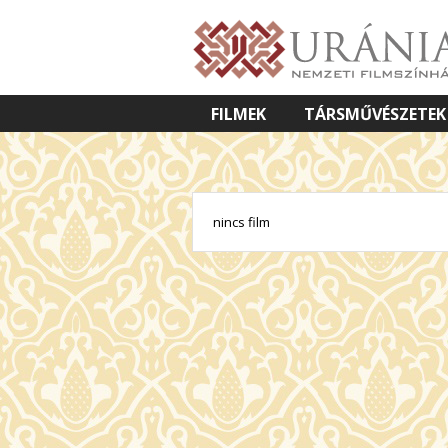
FILMEK
TÁRSMŰVÉSZETEK
VETÍTETT KÉPES ELŐADÁSOK
nincs film