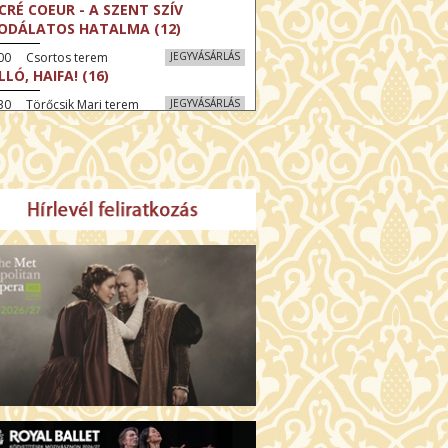
CRÉ COEUR - A SZENT SZÍV
ODÁLATOS HATALMA (12)
:00 Csortos terem
JEGYVÁSÁRLÁS
LLÓ, HAIFA! (16)
30 Törőcsik Mari terem
JEGYVÁSÁRLÁS
KEGYELEM (16)
:30 Díszterem
JEGYVÁSÁRLÁS
GYAR MENYEGZŐ (12)
30 Fábri terem
JEGYVÁSÁRLÁS
SSZI ÉSZAK (12)
:00 Csortos terem
JEGYVÁSÁRLÁS
HÁCS – VILÁGOK HARCA (12)
:30 Díszterem
JEGYVÁSÁRLÁS
ÜSSZEIA (16)
00 Törőcsik Mari terem
JEGYVÁSÁRLÁS
LÁLKOZÁS A BUDDHÁVAL (12)
00 Fábri terem
JEGYVÁSÁRLÁS
MO (12)
:00 Csortos terem
JEGYVÁSÁRLÁS