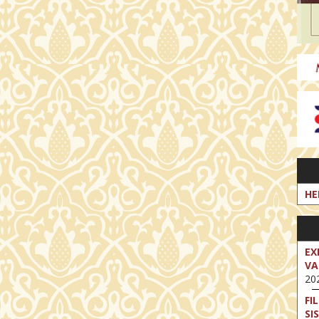
HE
EX
VA
202
FI
SI