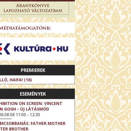
PREMIEREK
LLÓ, HAIFA! (16)
ESEMÉNYEK
HIBITION ON SCREEN: VINCENT
N GOGH - ÚJ LÁTÁSMÓD
6.08.08 11:00 - 12:30
LMCSOBBANÁS: FATHER MOTHER
STER BROTHER