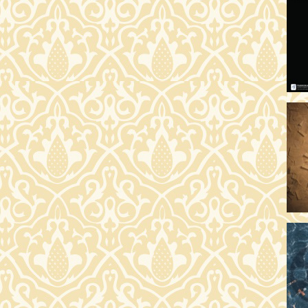
AR
19:
AZ
19
ÁD
19:
HO
NÉ
19
OD