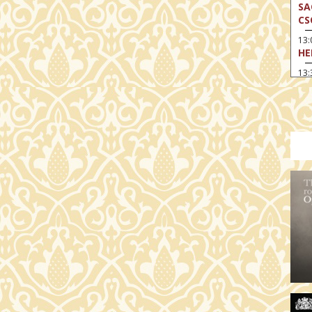
SA
CS
13
HE
13:
A 
13
MA
14:
ME
15
MO
15
OD
16:
TA
17:
MO
17