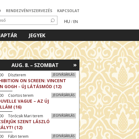
Ó
RENDEZVÉNYSZERVEZÉS
KAPCSOLAT
HU
/
EN
NAPTÁR
JEGYEK
»
AUG. 8. – SZOMBAT
:00 Díszterem
JEGYVÁSÁRLÁS
HIBITION ON SCREEN: VINCENT
N GOGH - ÚJ LÁTÁSMÓD (12)
:00 Csortos terem
JEGYVÁSÁRLÁS
UVELLE VAGUE – AZ ÚJ
LLÁM (16)
00 Törőcsik Mari terem
JEGYVÁSÁRLÁS
CSÉRJÜK SZENT LÁSZLÓ
RÁLYT! (12)
00 Fábri terem
JEGYVÁSÁRLÁS