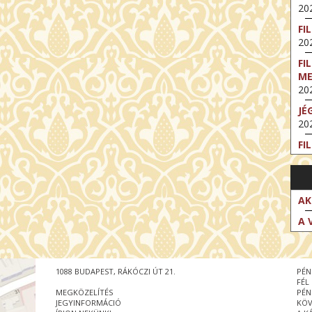
202
FI
202
FI
M
202
JÉ
202
FI
202
FI
202
AK
EX
A 
VA
202
NT
1088 BUDAPEST, RÁKÓCZI ÚT 21.
PÉN
ST
FÉL
202
MEGKÖZELÍTÉS
PÉN
JEGYINFORMÁCIÓ
KÖV
BE