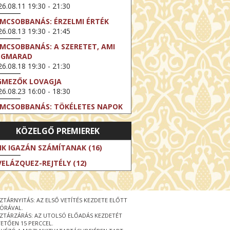
6.08.11 19:30 - 21:30
LMCSOBBANÁS: ÉRZELMI ÉRTÉK
6.08.13 19:30 - 21:45
LMCSOBBANÁS: A SZERETET, AMI
EGMARAD
6.08.18 19:30 - 21:30
GMEZŐK LOVAGJA
6.08.23 16:00 - 18:30
LMCSOBBANÁS: TÖKÉLETES NAPOK
6.08.25 19:30 - 21:45
KÖZELGŐ PREMIEREK
LMCSOBBANÁS: IFJÚSÁG
6.08.27 19:30 - 21:30
IK IGAZÁN SZÁMÍTANAK (16)
HIBITION ON SCREEN: VINCENT
VELÁZQUEZ-REJTÉLY (12)
N GOGH - ÚJ LÁTÁSMÓD
6.08.30 11:00 - 12:30
 LIVE / DAVID IRELAND: THE FIFTH
ZTÁRNYITÁS: AZ ELSŐ VETÍTÉS KEZDETE ELŐTT
EP
 ÓRÁVAL.
6.09.01 19:00 - 21:00
ZTÁRZÁRÁS: AZ UTOLSÓ ELŐADÁS KEZDETÉT
ETŐEN 15 PERCCEL.
RLIN ELESTE