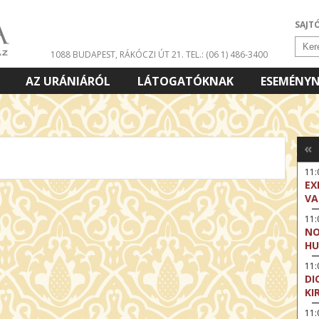
SAJT
1088 BUDAPEST, RÁKÓCZI ÚT 21.
TEL.: (06 1) 486-3400
AZ URÁNIÁRÓL
LÁTOGATÓKNAK
ESEMÉNY
«
11
EX
VA
11
NO
HU
11:
DI
KI
11: