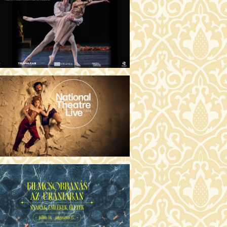
GENTIN TÖRTÉNETEK (16)
00 Fábri terem
JEGYVÁSÁRLÁS
 ÖRDÖG PRADÁT VISEL 2. (12)
:00 Csortos terem
JEGYVÁSÁRLÁS
ÁM ALMÁI (16)
00 Törőcsik Mari terem
JEGYVÁSÁRLÁS
GYAN TUDNÉK ÉLNI
LKÜLED? (12)
:00 Díszterem
JEGYVÁSÁRLÁS
ÜSSZEIA (16)