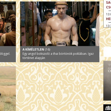
SA
CS
13
HE
13:
A 
13
MA
14:
A KÍMÉLETLEN
(16)
ME
döggel.
Egy angol bokszoló a thai börtönök poklában. Igaz
történet alapján
15
MO
15
OD
16:
TA
17:
MO
17