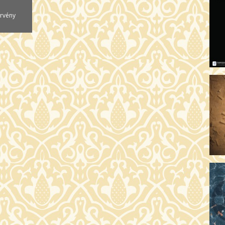
AR
örvény
19:
AZ
19
ÁD
19:
HO
NÉ
19
OD