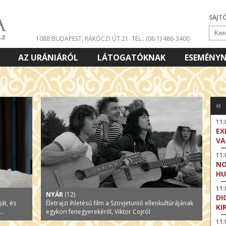
SAJT
1088 BUDAPEST, RÁKÓCZI ÚT 21.
TEL.: (06 1) 486-3400
AZ URÁNIÁRÓL
LÁTOGATÓKNAK
ESEMÉNY
«
11
EX
VA
11
NO
HU
11:
NYÁR
(12)
DI
át, és
Életrajzi ihletésű film a Szovjetunió ellenkultúrájának
KI
..
egykori fenegyerekéről, Viktor Cojról
11: