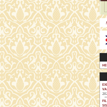
HE
EX
VA
202
FI
SI