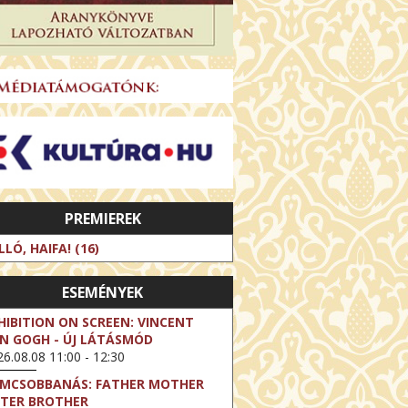
PREMIEREK
LLÓ, HAIFA! (16)
ESEMÉNYEK
HIBITION ON SCREEN: VINCENT
N GOGH - ÚJ LÁTÁSMÓD
6.08.08 11:00 - 12:30
LMCSOBBANÁS: FATHER MOTHER
STER BROTHER