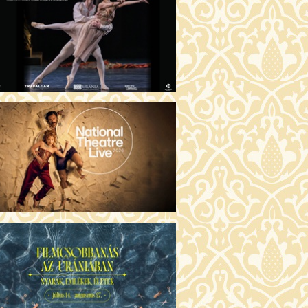
GENTIN TÖRTÉNETEK (16)
00 Fábri terem
JEGYVÁSÁRLÁS
 ÖRDÖG PRADÁT VISEL 2. (12)
:00 Csortos terem
JEGYVÁSÁRLÁS
ÁM ALMÁI (16)
00 Törőcsik Mari terem
JEGYVÁSÁRLÁS
GYAN TUDNÉK ÉLNI
LKÜLED? (12)
:00 Díszterem
JEGYVÁSÁRLÁS
ÜSSZEIA (16)