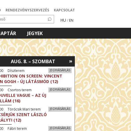
Ó
RENDEZVÉNYSZERVEZÉS
KAPCSOLAT
HU
/
EN
NAPTÁR
JEGYEK
»
AUG. 8. – SZOMBAT
:00 Díszterem
JEGYVÁSÁRLÁS
HIBITION ON SCREEN: VINCENT
N GOGH - ÚJ LÁTÁSMÓD (12)
:00 Csortos terem
JEGYVÁSÁRLÁS
UVELLE VAGUE – AZ ÚJ
LLÁM (16)
00 Törőcsik Mari terem
JEGYVÁSÁRLÁS
CSÉRJÜK SZENT LÁSZLÓ
RÁLYT! (12)
00 Fábri terem
JEGYVÁSÁRLÁS