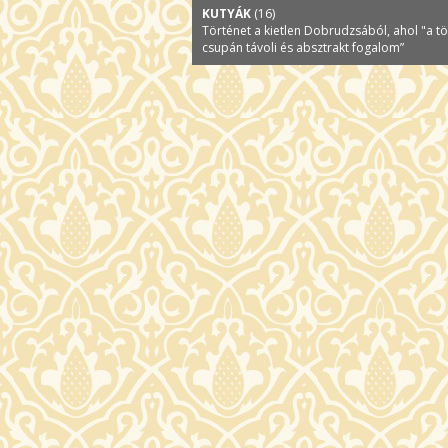
KUTYÁK
(16)
Történet a kietlen Dobrudzsából, ahol "a t
csupán távoli és absztrakt fogalom”