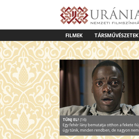
FILMEK
TÁRSMŰVÉSZETEK
VETÍTETT KÉPES ELŐADÁSOK
TŰNJ EL!
(16)
Egy fehér lány bemutatja otthon a fekete fiúj
úgy tűnik, minden rendben, de nagyon nem.