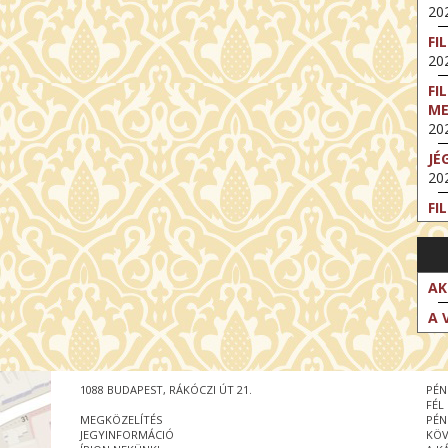
202
FI
202
FI
M
202
JÉ
202
FI
202
FI
202
AK
EX
A 
VA
202
NT
1088 BUDAPEST, RÁKÓCZI ÚT 21.
PÉN
ST
FÉL
202
MEGKÖZELÍTÉS
PÉN
JEGYINFORMÁCIÓ
KÖV
BE