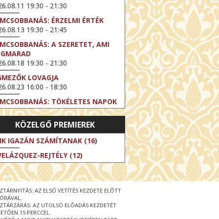
6.08.11 19:30 - 21:30
LMCSOBBANÁS: ÉRZELMI ÉRTÉK
6.08.13 19:30 - 21:45
LMCSOBBANÁS: A SZERETET, AMI
EGMARAD
6.08.18 19:30 - 21:30
GMEZŐK LOVAGJA
6.08.23 16:00 - 18:30
LMCSOBBANÁS: TÖKÉLETES NAPOK
6.08.25 19:30 - 21:45
KÖZELGŐ PREMIEREK
LMCSOBBANÁS: IFJÚSÁG
6.08.27 19:30 - 21:30
IK IGAZÁN SZÁMÍTANAK (16)
HIBITION ON SCREEN: VINCENT
VELÁZQUEZ-REJTÉLY (12)
N GOGH - ÚJ LÁTÁSMÓD
6.08.30 11:00 - 12:30
 LIVE / DAVID IRELAND: THE FIFTH
ZTÁRNYITÁS: AZ ELSŐ VETÍTÉS KEZDETE ELŐTT
EP
 ÓRÁVAL.
6.09.01 19:00 - 21:00
ZTÁRZÁRÁS: AZ UTOLSÓ ELŐADÁS KEZDETÉT
ETŐEN 15 PERCCEL.
RLIN ELESTE