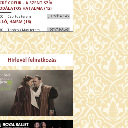
CRÉ COEUR - A SZENT SZÍV
ODÁLATOS HATALMA (12)
:00 Csortos terem
JEGYVÁSÁRLÁS
LLÓ, HAIFA! (16)
30 Törőcsik Mari terem
JEGYVÁSÁRLÁS
KEGYELEM (16)
:30 Díszterem
JEGYVÁSÁRLÁS
GYAR MENYEGZŐ (12)
30 Fábri terem
JEGYVÁSÁRLÁS
SSZI ÉSZAK (12)
:00 Csortos terem
JEGYVÁSÁRLÁS
HÁCS – VILÁGOK HARCA (12)
:30 Díszterem
JEGYVÁSÁRLÁS
ÜSSZEIA (16)
00 Törőcsik Mari terem
JEGYVÁSÁRLÁS
LÁLKOZÁS A BUDDHÁVAL (12)
00 Fábri terem
JEGYVÁSÁRLÁS
MO (12)
:00 Csortos terem
JEGYVÁSÁRLÁS