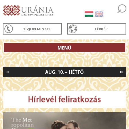
HÍVJON MINKET
TÉRKÉP
MENÜ
«
»
AUG. 10. – HÉTFŐ