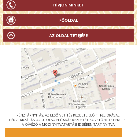
HÍVJON MINKET
FŐOLDAL
AZ OLDAL TETEJÉRE
PÉNZTÁRNYITÁS: AZ ELSŐ VETÍTÉS KEZDETE ELŐTT FÉL ÓRÁVAL.
PÉNZTÁRZÁRÁS: AZ UTOLSÓ ELŐADÁS KEZDETÉT KÖVETŐEN 15 PERCCEL.
A KÁVÉZÓ A MOZI NYITVATARTÁSI IDEJÉBEN TART NYITVA.
© URÁNIA NEMZETI FILMSZÍNHÁZ
AZ
ART-MOZI EGYESÜLET
TAGMOZIJA