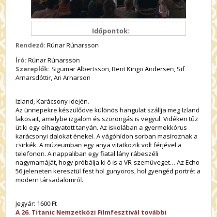
Időpontok:
Rendező:
Rúnar Rúnarsson
Író:
Rúnar Rúnarsson
Szereplők:
Sigumar Albertsson, Bent Kingo Andersen, Sif
Arnarsdóttir, Ari Arnarson
Izland, Karácsony idején.
Az ünnepekre készülődve különös hangulat szállja meg Izland
lakosait, amelybe izgalom és szorongás is vegyül. Vidéken tűz
üt ki egy elhagyatott tanyán. Az iskolában a gyermekkórus
karácsonyi dalokat énekel. A vágóhídon sorban masíroznak a
csirkék. A múzeumban egy anya vitatkozik volt férjével a
telefonon. A nappaliban egy fiatal lány rábeszéli
nagymamáját, hogy próbálja ki ő is a VR-szemüveget… Az Echo
56 jeleneten keresztül fest hol gunyoros, hol gyengéd portrét a
modern társadalomról.
Jegyár: 1600 Ft
A 26. Titanic Nemzetközi Filmfesztivál további