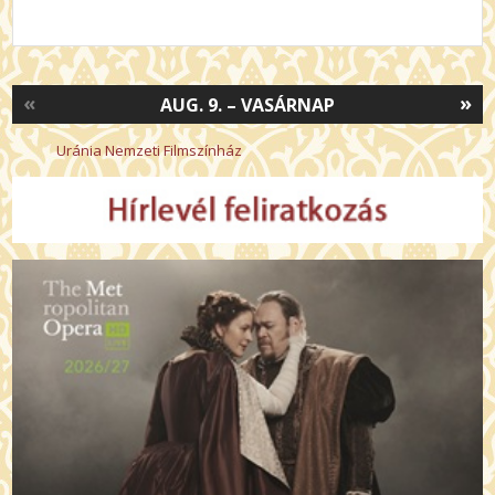
«
»
AUG. 9. – VASÁRNAP
Uránia Nemzeti Filmszínház