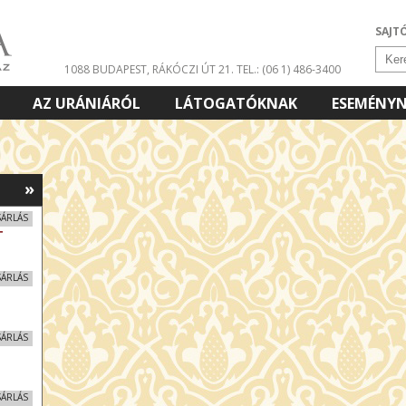
SAJT
1088 BUDAPEST, RÁKÓCZI ÚT 21.
TEL.: (06 1) 486-3400
AZ URÁNIÁRÓL
LÁTOGATÓKNAK
ESEMÉNY
»
SÁRLÁS
T
SÁRLÁS
SÁRLÁS
SÁRLÁS