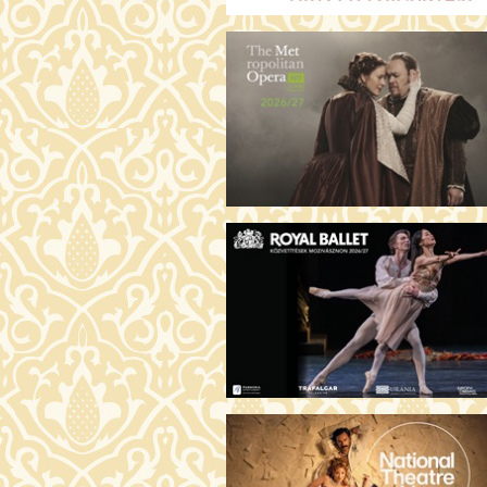
ARGENTIN TÖRTÉNETEK (16)
19:00 Fábri terem
JEGYVÁ
AZ ÖRDÖG PRADÁT VISEL 2. (12)
19:00 Csortos terem
JEGYVÁ
ÁDÁM ALMÁI (16)
19:00 Törőcsik Mari terem
JEGYVÁ
HOGYAN TUDNÉK ÉLNI
NÉLKÜLED? (12)
19:00 Díszterem
JEGYVÁ
ODÜSSZEIA (16)