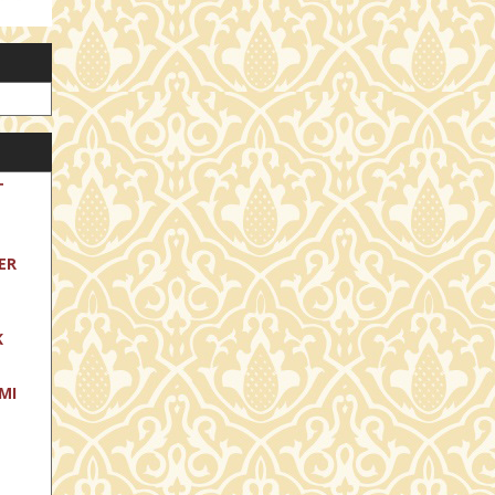
T
ER
K
MI