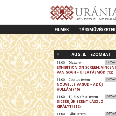
FILMEK
TÁRSMŰVÉSZETEK
VETÍTETT KÉPES ELŐADÁSOK
«
AUG. 8. – SZOMBAT
11:00 Díszterem
JEGYVÁ
EXHIBITION ON SCREEN: VINCEN
VAN GOGH - ÚJ LÁTÁSMÓD (12)
11:00 Csortos terem
JEGYVÁ
NOUVELLE VAGUE – AZ ÚJ
HULLÁM (16)
11:00 Törőcsik Mari terem
JEGYVÁ
DICSÉRJÜK SZENT LÁSZLÓ
KIRÁLYT! (12)
11:00 Fábri terem
JEGYVÁ