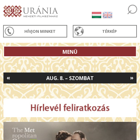
HÍVJON MINKET
TÉRKÉP
MENÜ
«
»
AUG. 8. – SZOMBAT