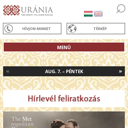
HÍVJON MINKET
TÉRKÉP
MENÜ
«
»
AUG. 7. – PÉNTEK