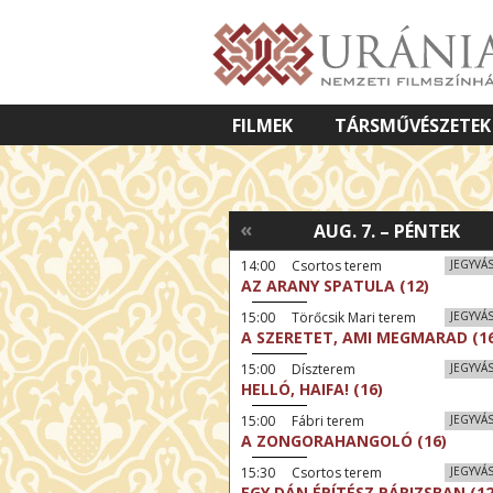
FILMEK
TÁRSMŰVÉSZETEK
VETÍTETT KÉPES ELŐADÁSOK
«
AUG. 7. – PÉNTEK
14:00 Csortos terem
JEGYVÁ
AZ ARANY SPATULA (12)
15:00 Törőcsik Mari terem
JEGYVÁ
A SZERETET, AMI MEGMARAD (16
15:00 Díszterem
JEGYVÁ
HELLÓ, HAIFA! (16)
15:00 Fábri terem
JEGYVÁ
A ZONGORAHANGOLÓ (16)
15:30 Csortos terem
JEGYVÁ
EGY DÁN ÉPÍTÉSZ PÁRIZSBAN (12