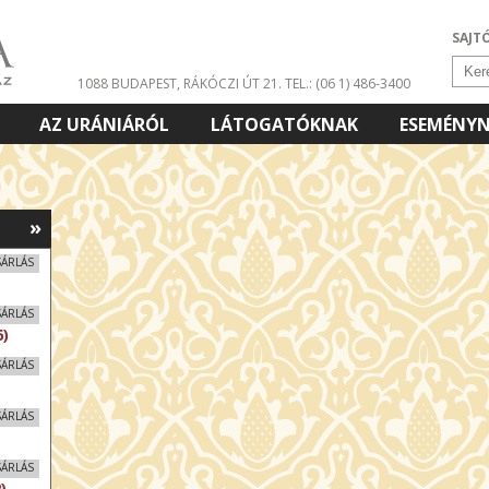
SAJT
1088 BUDAPEST, RÁKÓCZI ÚT 21.
TEL.: (06 1) 486-3400
AZ URÁNIÁRÓL
LÁTOGATÓKNAK
ESEMÉNY
»
SÁRLÁS
SÁRLÁS
)
SÁRLÁS
SÁRLÁS
SÁRLÁS
)