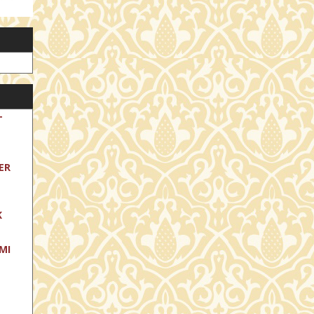
T
ER
K
MI