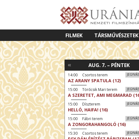
FILMEK
TÁRSMŰVÉSZETEK
VETÍTETT KÉPES ELŐADÁSOK
«
AUG. 7. – PÉNTEK
14:00 Csortos terem
JEGYVÁ
AZ ARANY SPATULA (12)
15:00 Törőcsik Mari terem
JEGYVÁ
A SZERETET, AMI MEGMARAD (16
15:00 Díszterem
JEGYVÁ
HELLÓ, HAIFA! (16)
15:00 Fábri terem
JEGYVÁ
A ZONGORAHANGOLÓ (16)
15:30 Csortos terem
JEGYVÁ
EGY DÁN ÉPÍTÉSZ PÁRIZSBAN (12