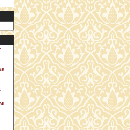
T
ER
K
MI