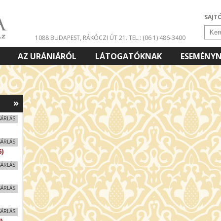
SAJT
1088 BUDAPEST, RÁKÓCZI ÚT 21.
TEL.: (06 1) 486-3400
AZ URÁNIÁRÓL
LÁTOGATÓKNAK
ESEMÉNY
»
SÁRLÁS
SÁRLÁS
)
SÁRLÁS
SÁRLÁS
SÁRLÁS
)