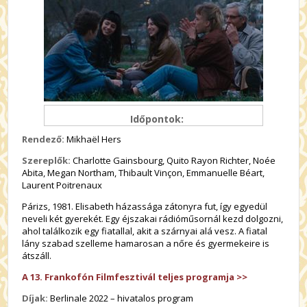
Időpontok:
Rendező:
Mikhaël Hers
Szereplők:
Charlotte Gainsbourg, Quito Rayon Richter, Noée
Abita, Megan Northam, Thibault Vinçon, Emmanuelle Béart,
Laurent Poitrenaux
Párizs, 1981. Elisabeth házassága zátonyra fut, így egyedül
neveli két gyerekét. Egy éjszakai rádióműsornál kezd dolgozni,
ahol találkozik egy fiatallal, akit a szárnyai alá vesz. A fiatal
lány szabad szelleme hamarosan a nőre és gyermekeire is
átszáll.
A 13. Frankofón Filmfesztivál teljes programja >>
Díjak:
Berlinale 2022 – hivatalos program