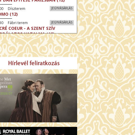
:00 Díszterem
JEGYVÁSÁRLÁS
MO (12)
30 Fábri terem
JEGYVÁSÁRLÁS
CRÉ COEUR - A SZENT SZÍV
ODÁLATOS HATALMA (12)
30 Törőcsik Mari terem
JEGYVÁSÁRLÁS
ERELMEM, MAROKKÓ (16)
:30 Csortos terem
JEGYVÁSÁRLÁS
HÁCS – VILÁGOK HARCA (12)
:00 Díszterem
JEGYVÁSÁRLÁS
ÜSSZEIA (16)
:30 Csortos terem
JEGYVÁSÁRLÁS
GHÍVÁS (16)
30 Fábri terem
JEGYVÁSÁRLÁS
SERŰ KARÁCSONY (16)
00 Törőcsik Mari terem
JEGYVÁSÁRLÁS
 IDEGEN (16)