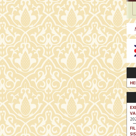
HE
EX
VA
202
FI
SI