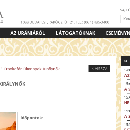
SAJT
1088 BUDAPEST, RÁKÓCZI ÚT 21.
TEL.: (06 1) 486-3400
AZ URÁNIÁRÓL
LÁTOGATÓKNAK
ESEMÉNY
«
< VISSZA
13. Frankofón Filmnapok: Királynők
14
AZ
 KIRÁLYNŐK
15:
A 
15
HE
15:
A 
Időpontok:
15
EG