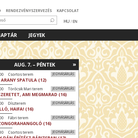
Ó
RENDEZVÉNYSZERVEZÉS
KAPCSOLAT
HU
/
EN
NAPTÁR
JEGYEK
»
AUG. 7. – PÉNTEK
:00 Csortos terem
JEGYVÁSÁRLÁS
 ARANY SPATULA (12)
00 Törőcsik Mari terem
JEGYVÁSÁRLÁS
SZERETET, AMI MEGMARAD (16)
:00 Díszterem
JEGYVÁSÁRLÁS
LLÓ, HAIFA! (16)
00 Fábri terem
JEGYVÁSÁRLÁS
ZONGORAHANGOLÓ (16)
:30 Csortos terem
JEGYVÁSÁRLÁS
Y DÁN ÉPÍTÉSZ PÁRIZSBAN (12)