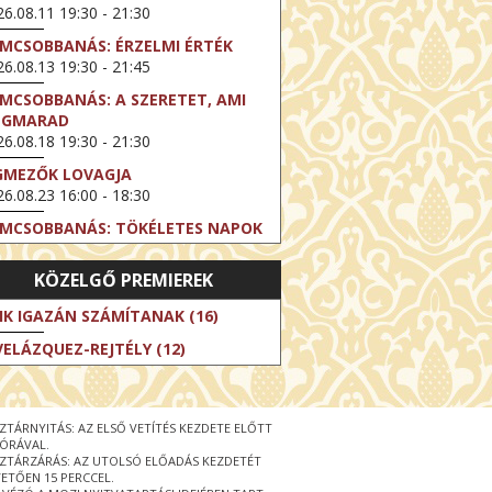
6.08.11 19:30 - 21:30
LMCSOBBANÁS: ÉRZELMI ÉRTÉK
6.08.13 19:30 - 21:45
LMCSOBBANÁS: A SZERETET, AMI
EGMARAD
6.08.18 19:30 - 21:30
GMEZŐK LOVAGJA
6.08.23 16:00 - 18:30
LMCSOBBANÁS: TÖKÉLETES NAPOK
6.08.25 19:30 - 21:45
KÖZELGŐ PREMIEREK
LMCSOBBANÁS: IFJÚSÁG
6.08.27 19:30 - 21:30
IK IGAZÁN SZÁMÍTANAK (16)
HIBITION ON SCREEN: VINCENT
VELÁZQUEZ-REJTÉLY (12)
N GOGH - ÚJ LÁTÁSMÓD
6.08.30 11:00 - 12:30
 LIVE / DAVID IRELAND: THE FIFTH
ZTÁRNYITÁS: AZ ELSŐ VETÍTÉS KEZDETE ELŐTT
EP
 ÓRÁVAL.
6.09.01 19:00 - 21:00
ZTÁRZÁRÁS: AZ UTOLSÓ ELŐADÁS KEZDETÉT
ETŐEN 15 PERCCEL.
RLIN ELESTE