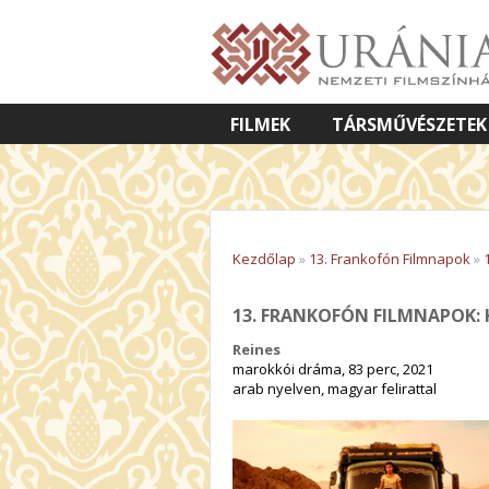
FILMEK
TÁRSMŰVÉSZETEK
VETÍTETT KÉPES ELŐADÁSOK
Kezdőlap
»
13. Frankofón Filmnapok
»
13. FRANKOFÓN FILMNAPOK:
Reines
marokkói dráma, 83 perc, 2021
arab nyelven, magyar felirattal