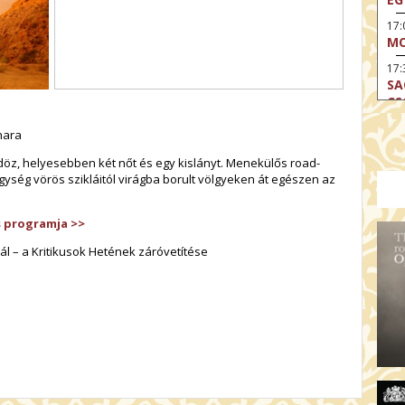
17
MO
17:
SA
CS
17:
hara
SZ
öz, helyesebben két nőt és egy kislányt. Menekülős road-
17
ység vörös szikláitól virágba borult völgyeken át egészen az
MO
19
s programja >>
OD
ál – a Kritikusok Hetének záróvetítése
19
ME
19:
KE
20:
AZ