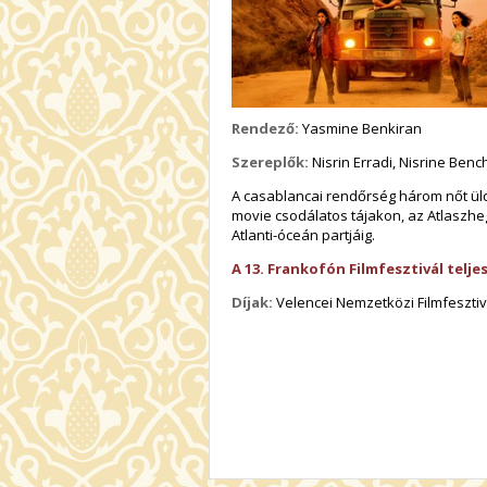
Rendező:
Yasmine Benkiran
Szereplők:
Nisrin Erradi, Nisrine Benc
A casablancai rendőrség három nőt üld
movie csodálatos tájakon, az Atlaszheg
Atlanti-óceán partjáig.
A 13. Frankofón Filmfesztivál telje
Díjak:
Velencei Nemzetközi Filmfesztiv