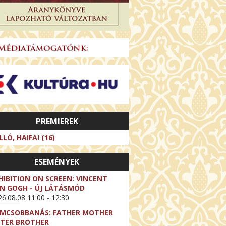
PREMIEREK
LLÓ, HAIFA! (16)
ESEMÉNYEK
HIBITION ON SCREEN: VINCENT
N GOGH - ÚJ LÁTÁSMÓD
6.08.08 11:00 - 12:30
LMCSOBBANÁS: FATHER MOTHER
STER BROTHER