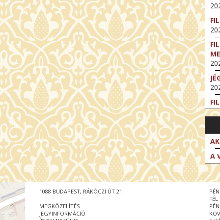
202
FI
202
FI
M
202
JÉ
202
FI
202
FI
202
AK
EX
A 
VA
202
NT
1088 BUDAPEST, RÁKÓCZI ÚT 21.
PÉN
ST
FÉL
202
MEGKÖZELÍTÉS
PÉN
JEGYINFORMÁCIÓ
KÖV
BE