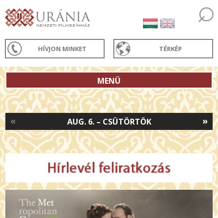
HÍVJON MINKET
TÉRKÉP
MENÜ
«
»
AUG. 6. – CSÜTÖRTÖK