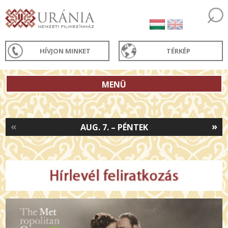
HÍVJON MINKET
TÉRKÉP
MENÜ
«
»
AUG. 7. – PÉNTEK