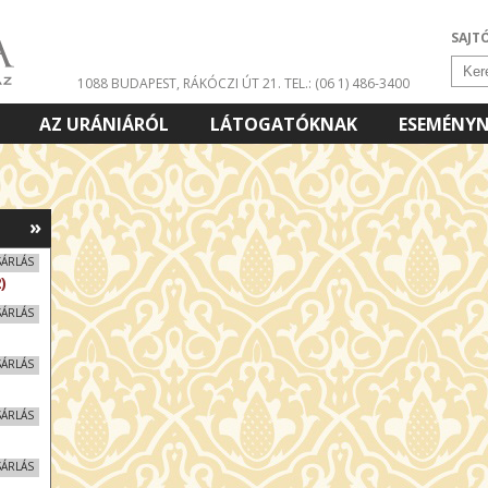
SAJT
1088 BUDAPEST, RÁKÓCZI ÚT 21.
TEL.: (06 1) 486-3400
AZ URÁNIÁRÓL
LÁTOGATÓKNAK
ESEMÉNY
»
SÁRLÁS
)
SÁRLÁS
SÁRLÁS
SÁRLÁS
SÁRLÁS