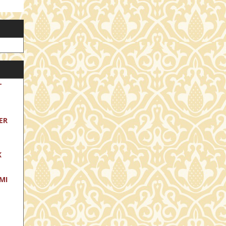
T
ER
K
MI