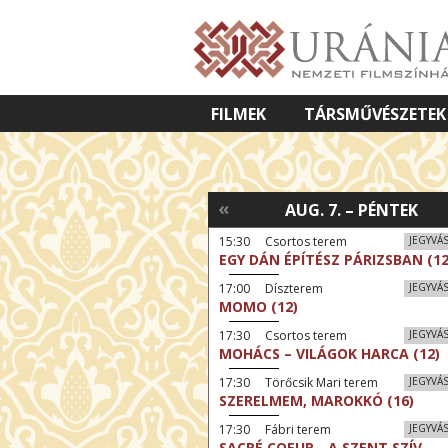
FILMEK
TÁRSMŰVÉSZETEK
VETÍTETT KÉPES ELŐADÁSOK
«
AUG. 7. – PÉNTEK
15:30 Csortos terem
JEGYVÁ
EGY DÁN ÉPÍTÉSZ PÁRIZSBAN (12
17:00 Díszterem
JEGYVÁ
MOMO (12)
17:30 Csortos terem
JEGYVÁ
MOHÁCS – VILÁGOK HARCA (12)
17:30 Törőcsik Mari terem
JEGYVÁ
SZERELMEM, MAROKKÓ (16)
17:30 Fábri terem
JEGYVÁ
SACRÉ COEUR - A SZENT SZÍV