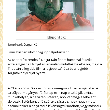
Időpontok:
Rendező:
Dagur Kári
Ilmur Kristjánsdóttir, Sigurjón Kjartansson
Az izlandi író-rendező Dagur Kári finom humorral átszőtt,
érzelemgazdag filmjét a Berlinalén mutatták be először, majd a
Tribecán a legjobb film, a legjobb színész és a legjobb
forgatókönyv díját nyerte.
A 43 éves Fúsi (Gunnar Jónsson) még mindig az anyjával él. A
túlsúlyos, magányos férfit nap mint nap piszkálják emiatt
munkahelyén, a helyi repülőtéren, ahol csomagkezelőként
dolgozik. Esténként a fő szórakozása az, hogy heavy metal
számokat kér a helyi rádió kívánságműsorában, vagy második