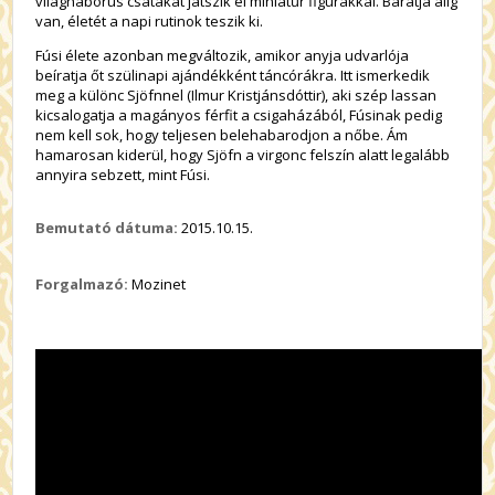
világháborús csatákat játszik el miniatűr figurákkal. Barátja alig
van, életét a napi rutinok teszik ki.
Fúsi élete azonban megváltozik, amikor anyja udvarlója
beíratja őt szülinapi ajándékként táncórákra. Itt ismerkedik
meg a különc Sjöfnnel (Ilmur Kristjánsdóttir), aki szép lassan
kicsalogatja a magányos férfit a csigaházából, Fúsinak pedig
nem kell sok, hogy teljesen belehabarodjon a nőbe. Ám
hamarosan kiderül, hogy Sjöfn a virgonc felszín alatt legalább
annyira sebzett, mint Fúsi.
Bemutató dátuma:
2015.10.15.
Forgalmazó:
Mozinet