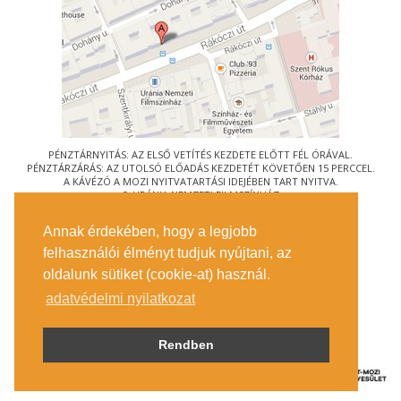
PÉNZTÁRNYITÁS: AZ ELSŐ VETÍTÉS KEZDETE ELŐTT FÉL ÓRÁVAL.
PÉNZTÁRZÁRÁS: AZ UTOLSÓ ELŐADÁS KEZDETÉT KÖVETŐEN 15 PERCCEL.
A KÁVÉZÓ A MOZI NYITVATARTÁSI IDEJÉBEN TART NYITVA.
© URÁNIA NEMZETI FILMSZÍNHÁZ
AZ
ART-MOZI EGYESÜLET
TAGMOZIJA
Annak érdekében, hogy a legjobb
1088 BUDAPEST, RÁKÓCZI ÚT 21.
felhasználói élményt tudjuk nyújtani, az
MEGKÖZELÍTÉS
oldalunk sütiket (cookie-at) használ.
JEGYINFORMÁCIÓ
ÍRJON NEKÜNK!
adatvédelmi nyilatkozat
KÖZÉRDEKŰ ADATOK
SAJTÓ
ADATVÉDELMI TÁJÉKOZTATÓ
Rendben