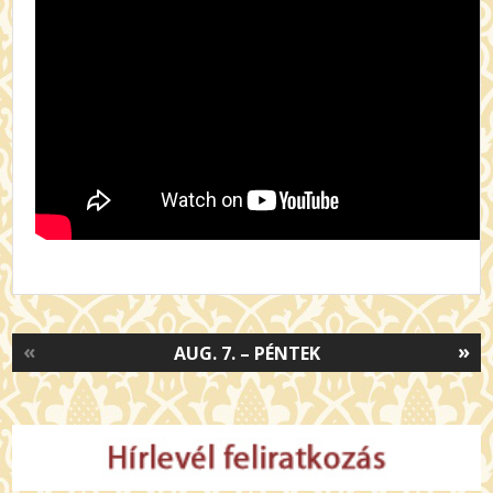
«
»
AUG. 7. – PÉNTEK