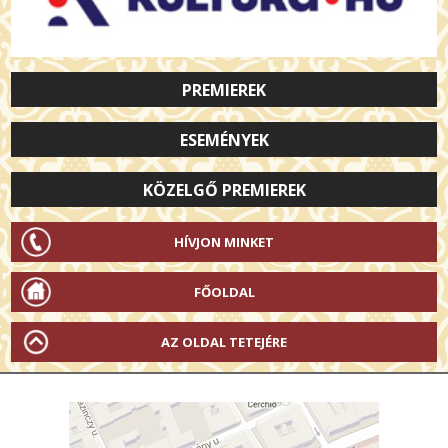
PREMIEREK
ESEMÉNYEK
KÖZELGŐ PREMIEREK
HÍVJON MINKET
FŐOLDAL
AZ OLDAL TETEJÉRE