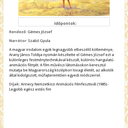
Időpontok:
Rendező:
Gémes József
Narrátor
: Szabó Gyula
A magyar irodalom egyik legnagyobb elbeszélő költeménye,
Arany János Toldija nyomán készítette el Gémes József ezt a
különleges festménytechnikával készült, különös hangulatú
animációs filmjét. A film művészi látomásokon keresztül
mutatja be Magyarország középkori lovagi életét, az alkotók
által kidolgozott, műfajteremtően egyedi módszerrel.
Díjak:
Annecy Nemzetközi Animációs Filmfesztivál (1985) -
Legjobb egész estés fim