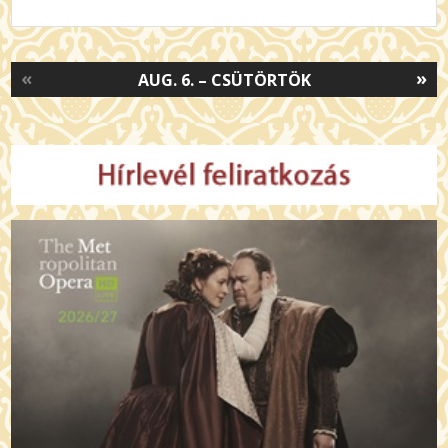
«
»
AUG. 6. – CSÜTÖRTÖK