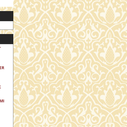
T
ER
K
MI