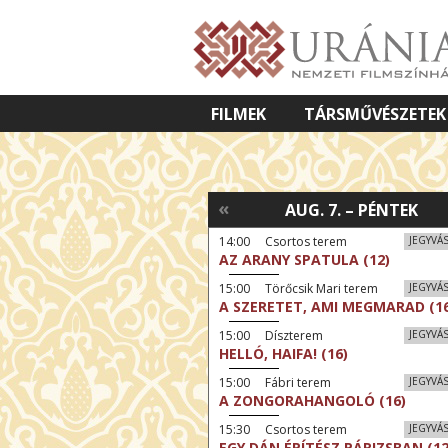
FILMEK
TÁRSMŰVÉSZETEK
VETÍTETT KÉPES ELŐADÁSOK
«
AUG. 7. – PÉNTEK
14:00 Csortos terem
JEGYVÁ
AZ ARANY SPATULA (12)
15:00 Törőcsik Mari terem
JEGYVÁ
A SZERETET, AMI MEGMARAD (16
15:00 Díszterem
JEGYVÁ
HELLÓ, HAIFA! (16)
15:00 Fábri terem
JEGYVÁ
A ZONGORAHANGOLÓ (16)
15:30 Csortos terem
JEGYVÁ
EGY DÁN ÉPÍTÉSZ PÁRIZSBAN (12