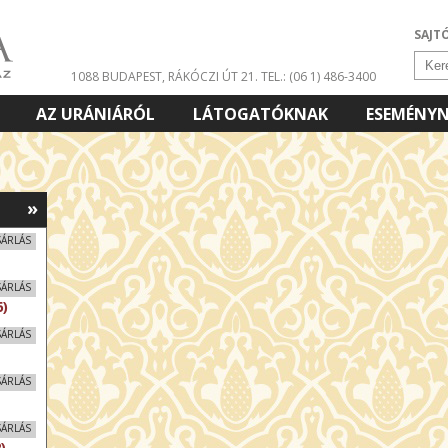
SAJT
1088 BUDAPEST, RÁKÓCZI ÚT 21.
TEL.: (06 1) 486-3400
AZ URÁNIÁRÓL
LÁTOGATÓKNAK
ESEMÉNY
»
SÁRLÁS
SÁRLÁS
)
SÁRLÁS
SÁRLÁS
SÁRLÁS
)