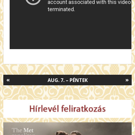
«
»
AUG. 7. – PÉNTEK