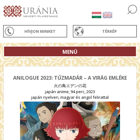
HÍVJON MINKET
TÉRKÉP
MENÜ
ANILOGUE 2023: TŰZMADÁR – A VIRÁG EMLÉKE
火の鳥エデンの花
japán anime, 94 perc, 2023
japán nyelven, magyar és angol felirattal