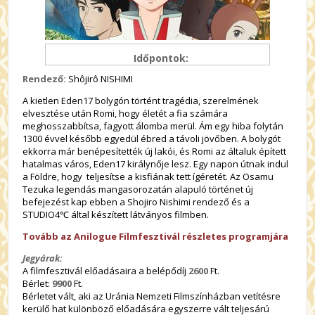
Időpontok:
Rendező:
Shôjirô NISHIMI
A kietlen Eden17 bolygón történt tragédia, szerelmének
elvesztése után Romi, hogy életét a fia számára
meghosszabbítsa, fagyott álomba merül. Ám egy hiba folytán
1300 évvel később egyedül ébred a távoli jövőben. A bolygót
ekkorra már benépesítették új lakói, és Romi az általuk épített
hatalmas város, Eden17 királynője lesz. Egy napon útnak indul
a Földre, hogy teljesítse a kisfiának tett ígéretét. Az Osamu
Tezuka legendás mangasorozatán alapuló történet új
befejezést kap ebben a Shojiro Nishimi rendező és a
STUDIO4℃ által készített látványos filmben.
Tovább az Anilogue Filmfesztivál részletes programjára
Jegyárak:
A filmfesztivál előadásaira a belépődíj
2600
Ft.
Bérlet:
9900
Ft.
Bérletet vált, aki az Uránia Nemzeti Filmszínházban vetítésre
kerülő hat különböző előadására egyszerre vált teljesárú