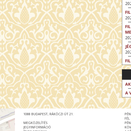
202
FI
202
FI
M
202
JÉ
202
FI
202
FI
202
AK
EX
A 
VA
202
NT
1088 BUDAPEST, RÁKÓCZI ÚT 21.
PÉN
ST
FÉL
202
MEGKÖZELÍTÉS
PÉN
JEGYINFORMÁCIÓ
KÖV
BE