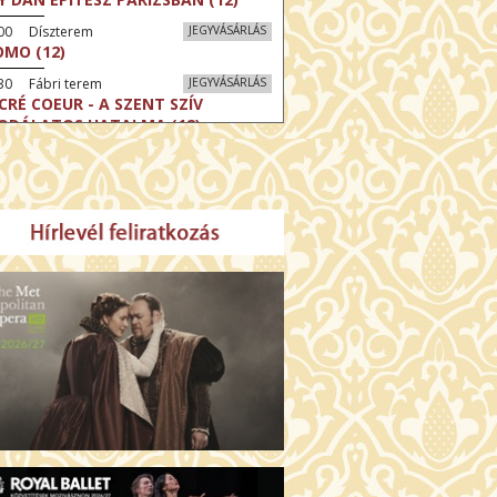
:00 Díszterem
JEGYVÁSÁRLÁS
MO (12)
30 Fábri terem
JEGYVÁSÁRLÁS
CRÉ COEUR - A SZENT SZÍV
ODÁLATOS HATALMA (12)
30 Törőcsik Mari terem
JEGYVÁSÁRLÁS
ERELMEM, MAROKKÓ (16)
:30 Csortos terem
JEGYVÁSÁRLÁS
HÁCS – VILÁGOK HARCA (12)
:00 Díszterem
JEGYVÁSÁRLÁS
ÜSSZEIA (16)
:30 Csortos terem
JEGYVÁSÁRLÁS
GHÍVÁS (16)
30 Fábri terem
JEGYVÁSÁRLÁS
SERŰ KARÁCSONY (16)
00 Törőcsik Mari terem
JEGYVÁSÁRLÁS
 IDEGEN (16)