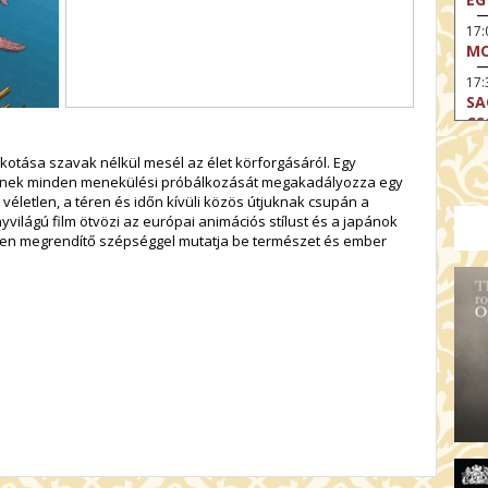
17
MO
17:
SA
CS
17:
kotása szavak nélkül mesél az élet körforgásáról. Egy
SZ
, akinek minden menekülési próbálkozását megakadályozza egy
életlen, a téren és időn kívüli közös útjuknak csupán a
17
yvilágú film ötvözi az európai animációs stílust és a japánok
MO
ben megrendítő szépséggel mutatja be természet és ember
19
OD
19
ME
19:
KE
20:
AZ