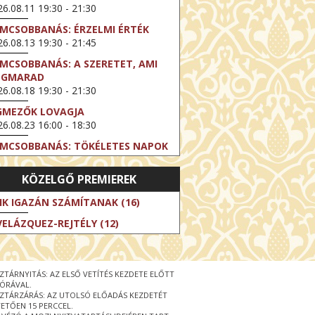
6.08.11 19:30 - 21:30
LMCSOBBANÁS: ÉRZELMI ÉRTÉK
6.08.13 19:30 - 21:45
LMCSOBBANÁS: A SZERETET, AMI
EGMARAD
6.08.18 19:30 - 21:30
GMEZŐK LOVAGJA
6.08.23 16:00 - 18:30
LMCSOBBANÁS: TÖKÉLETES NAPOK
6.08.25 19:30 - 21:45
KÖZELGŐ PREMIEREK
LMCSOBBANÁS: IFJÚSÁG
6.08.27 19:30 - 21:30
IK IGAZÁN SZÁMÍTANAK (16)
HIBITION ON SCREEN: VINCENT
VELÁZQUEZ-REJTÉLY (12)
N GOGH - ÚJ LÁTÁSMÓD
6.08.30 11:00 - 12:30
 LIVE / DAVID IRELAND: THE FIFTH
ZTÁRNYITÁS: AZ ELSŐ VETÍTÉS KEZDETE ELŐTT
EP
 ÓRÁVAL.
6.09.01 19:00 - 21:00
ZTÁRZÁRÁS: AZ UTOLSÓ ELŐADÁS KEZDETÉT
ETŐEN 15 PERCCEL.
RLIN ELESTE