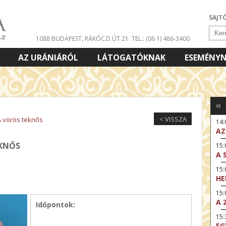
SAJT
1088 BUDAPEST, RÁKÓCZI ÚT 21.
TEL.: (06 1) 486-3400
AZ URÁNIÁRÓL
LÁTOGATÓKNAK
ESEMÉNY
«
< VISSZA
A vörös teknős
14
AZ
EKNŐS
15:
A 
15
HE
15:
A 
Időpontok:
15
EG