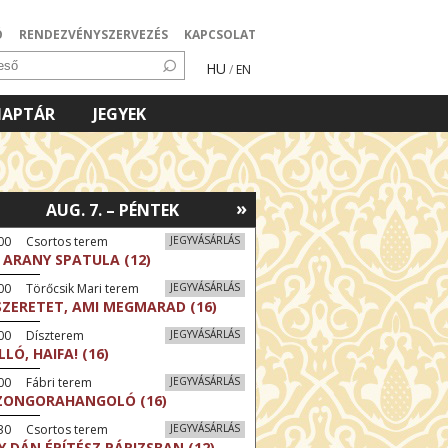
Ó
RENDEZVÉNYSZERVEZÉS
KAPCSOLAT
HU
/
EN
NAPTÁR
JEGYEK
»
AUG. 7. – PÉNTEK
:00 Csortos terem
JEGYVÁSÁRLÁS
 ARANY SPATULA (12)
00 Törőcsik Mari terem
JEGYVÁSÁRLÁS
SZERETET, AMI MEGMARAD (16)
:00 Díszterem
JEGYVÁSÁRLÁS
LLÓ, HAIFA! (16)
00 Fábri terem
JEGYVÁSÁRLÁS
ZONGORAHANGOLÓ (16)
:30 Csortos terem
JEGYVÁSÁRLÁS
Y DÁN ÉPÍTÉSZ PÁRIZSBAN (12)