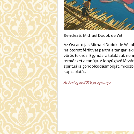
Rendező:
Michaël Dudok de Wit
Az Oscar-díjas Michael Dudok de Wit al
hajótörött férfit vet partra a tenger
vörös teknős. Egymásra találásuk nem v
természet a tanúja. A lenyűgöző látván
spirituális gondolkodásmódját, miköz
kapcsolatát.
Az Anilogue 2016 programja