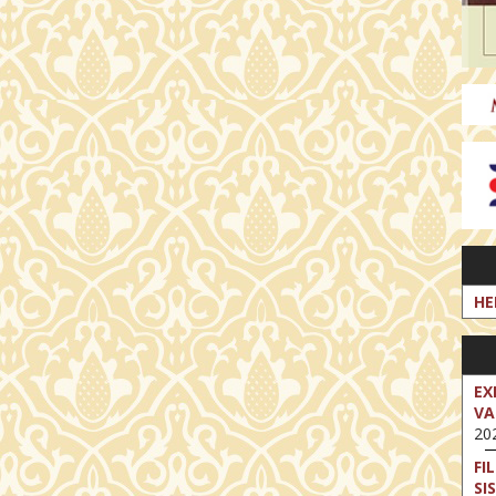
HE
EX
VA
202
FI
SI