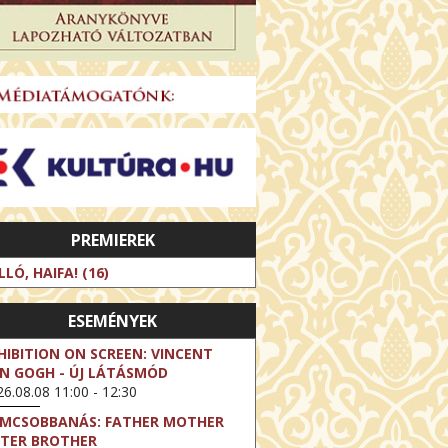
PREMIEREK
LLÓ, HAIFA! (16)
ESEMÉNYEK
HIBITION ON SCREEN: VINCENT
N GOGH - ÚJ LÁTÁSMÓD
6.08.08 11:00 - 12:30
LMCSOBBANÁS: FATHER MOTHER
STER BROTHER