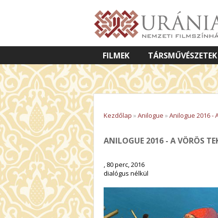
FILMEK
TÁRSMŰVÉSZETEK
VETÍTETT KÉPES ELŐADÁSOK
Kezdőlap
»
Anilogue
»
Anilogue 2016 - 
ANILOGUE 2016 - A VÖRÖS T
, 80 perc, 2016
dialógus nélkül