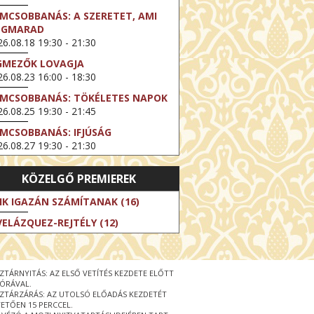
LMCSOBBANÁS: A SZERETET, AMI
EGMARAD
6.08.18 19:30 - 21:30
GMEZŐK LOVAGJA
6.08.23 16:00 - 18:30
LMCSOBBANÁS: TÖKÉLETES NAPOK
6.08.25 19:30 - 21:45
LMCSOBBANÁS: IFJÚSÁG
6.08.27 19:30 - 21:30
HIBITION ON SCREEN: VINCENT
KÖZELGŐ PREMIEREK
N GOGH - ÚJ LÁTÁSMÓD
6.08.30 11:00 - 12:30
IK IGAZÁN SZÁMÍTANAK (16)
 LIVE / DAVID IRELAND: THE FIFTH
VELÁZQUEZ-REJTÉLY (12)
EP
6.09.01 19:00 - 21:00
RLIN ELESTE
ZTÁRNYITÁS: AZ ELSŐ VETÍTÉS KEZDETE ELŐTT
6.09.13 16:00 - 19:00
 ÓRÁVAL.
ZTÁRZÁRÁS: AZ UTOLSÓ ELŐADÁS KEZDETÉT
 LIVE / OSCAR WILDE: THE
ETŐEN 15 PERCCEL.
PORTANCE OF BEING EARNEST