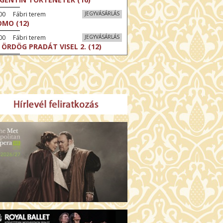
00 Fábri terem
JEGYVÁSÁRLÁS
MO (12)
00 Fábri terem
JEGYVÁSÁRLÁS
 ÖRDÖG PRADÁT VISEL 2. (12)
:00 Csortos terem
JEGYVÁSÁRLÁS
ÁM ALMÁI (16)
00 Törőcsik Mari terem
JEGYVÁSÁRLÁS
GYAN TUDNÉK ÉLNI
LKÜLED? (12)
:00 Díszterem
JEGYVÁSÁRLÁS
ÜSSZEIA (16)