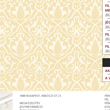
FI
M
202
JÉ
202
FI
202
FI
202
EX
VA
202
AK
NT
A 
ST
202
BE
1088 BUDAPEST, RÁKÓCZI ÚT 21.
PÉN
202
FÉL
MEGKÖZELÍTÉS
PÉN
NT
JEGYINFORMÁCIÓ
KÖV
IM