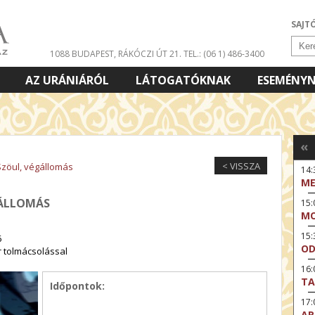
SAJT
1088 BUDAPEST, RÁKÓCZI ÚT 21.
TEL.: (06 1) 486-3400
AZ URÁNIÁRÓL
LÁTOGATÓKNAK
ESEMÉNY
«
< VISSZA
Szöul, végállomás
14:
ME
GÁLLOMÁS
15
MO
15
6
OD
r tolmácsolással
16:
TA
Időpontok:
17
AR