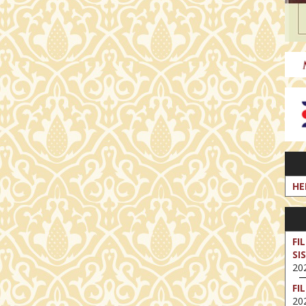
HE
FI
SI
202
FI
202