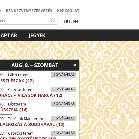
Ó
RENDEZVÉNYSZERVEZÉS
KAPCSOLAT
HU
/
EN
NAPTÁR
JEGYEK
»
AUG. 8. – SZOMBAT
30 Fábri terem
JEGYVÁSÁRLÁS
SSZI ÉSZAK (12)
:00 Csortos terem
JEGYVÁSÁRLÁS
HÁCS – VILÁGOK HARCA (12)
:30 Díszterem
JEGYVÁSÁRLÁS
ÜSSZEIA (16)
00 Törőcsik Mari terem
JEGYVÁSÁRLÁS
LÁLKOZÁS A BUDDHÁVAL (12)
:00 Csortos terem
JEGYVÁSÁRLÁS
GENTIN TÖRTÉNETEK (16)