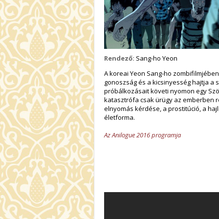
Rendező:
Sang-ho Yeon
A koreai Yeon Sang-ho zombifilmjében 
gonoszság és a kicsinyesség hajtja a s
próbálkozásait követi nyomon egy Szöu
katasztrófa csak ürügy az emberben re
elnyomás kérdése, a prostitúció, a haj
életforma.
Az Anilogue 2016 programja