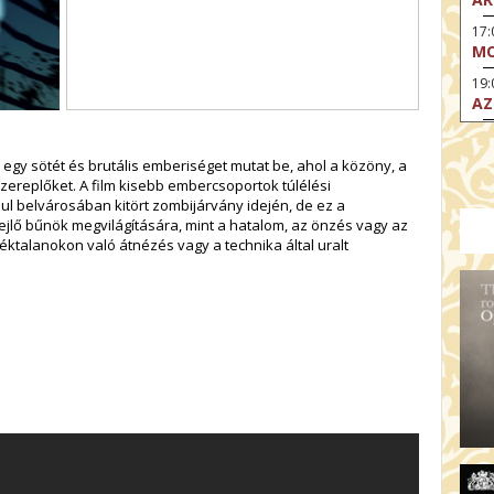
17:
MO
19:
AZ
19
ÁD
egy sötét és brutális emberiséget mutat be, ahol a közöny, a
zereplőket. A film kisebb embercsoportok túlélési
19:
l belvárosában kitört zombijárvány idején, de ez a
HO
jlő bűnök megvilágítására, mint a hatalom, az önzés vagy az
NÉ
léktalanokon való átnézés vagy a technika által uralt
19
OD