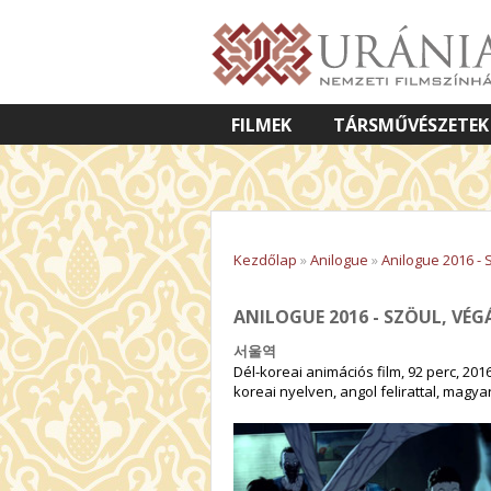
FILMEK
TÁRSMŰVÉSZETEK
VETÍTETT KÉPES ELŐADÁSOK
Kezdőlap
»
Anilogue
»
Anilogue 2016 - 
ANILOGUE 2016 - SZÖUL, VÉ
서울역
Dél-koreai animációs film, 92 perc, 201
koreai nyelven, angol felirattal, magya