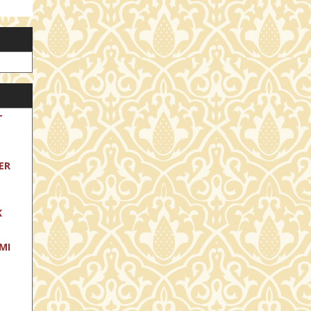
T
ER
K
MI