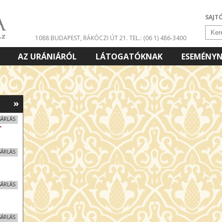
SAJT
1088 BUDAPEST, RÁKÓCZI ÚT 21.
TEL.: (06 1) 486-3400
AZ URÁNIÁRÓL
LÁTOGATÓKNAK
ESEMÉNY
»
SÁRLÁS
T
SÁRLÁS
SÁRLÁS
SÁRLÁS