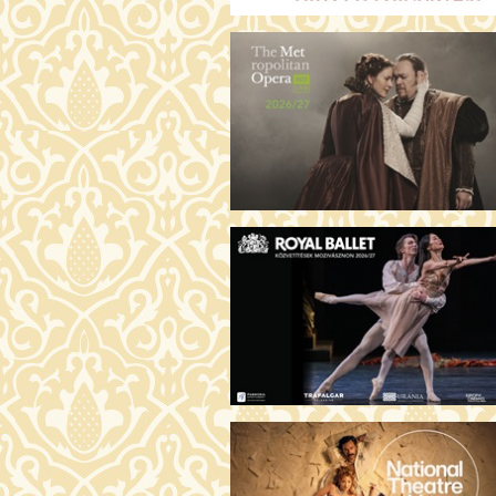
ARGENTIN TÖRTÉNETEK (16)
19:00 Fábri terem
JEGYVÁ
AZ ÖRDÖG PRADÁT VISEL 2. (12)
19:00 Csortos terem
JEGYVÁ
ÁDÁM ALMÁI (16)
19:00 Törőcsik Mari terem
JEGYVÁ
HOGYAN TUDNÉK ÉLNI
NÉLKÜLED? (12)
19:00 Díszterem
JEGYVÁ
ODÜSSZEIA (16)