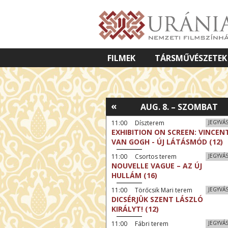
FILMEK
TÁRSMŰVÉSZETEK
VETÍTETT KÉPES ELŐADÁSOK
«
AUG. 8. – SZOMBAT
11:00 Díszterem
JEGYVÁ
EXHIBITION ON SCREEN: VINCEN
VAN GOGH - ÚJ LÁTÁSMÓD (12)
11:00 Csortos terem
JEGYVÁ
NOUVELLE VAGUE – AZ ÚJ
HULLÁM (16)
11:00 Törőcsik Mari terem
JEGYVÁ
DICSÉRJÜK SZENT LÁSZLÓ
KIRÁLYT! (12)
11:00 Fábri terem
JEGYVÁ